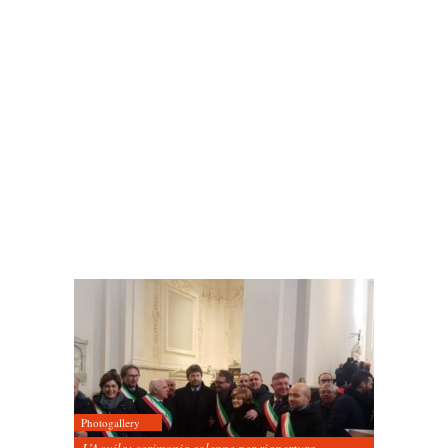
Photogallery
L’Aquila: cerimonia solenne per riapertura