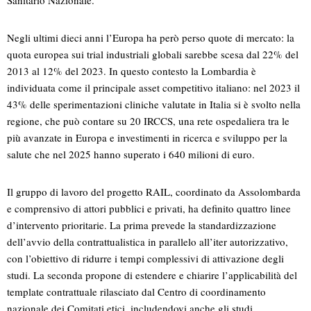
Sanitario Nazionale.
Negli ultimi dieci anni l’Europa ha però perso quote di mercato: la
quota europea sui trial industriali globali sarebbe scesa dal 22% del
2013 al 12% del 2023. In questo contesto la Lombardia è
individuata come il principale asset competitivo italiano: nel 2023 il
43% delle sperimentazioni cliniche valutate in Italia si è svolto nella
regione, che può contare su 20 IRCCS, una rete ospedaliera tra le
più avanzate in Europa e investimenti in ricerca e sviluppo per la
salute che nel 2025 hanno superato i 640 milioni di euro.
Il gruppo di lavoro del progetto RAIL, coordinato da Assolombarda
e comprensivo di attori pubblici e privati, ha definito quattro linee
d’intervento prioritarie. La prima prevede la standardizzazione
dell’avvio della contrattualistica in parallelo all’iter autorizzativo,
con l’obiettivo di ridurre i tempi complessivi di attivazione degli
studi. La seconda propone di estendere e chiarire l’applicabilità del
template contrattuale rilasciato dal Centro di coordinamento
nazionale dei Comitati etici, includendovi anche gli studi