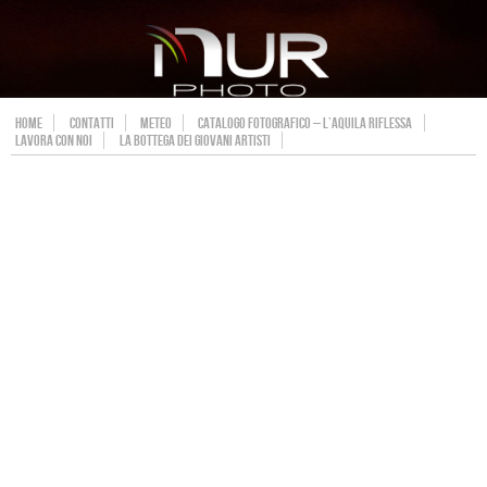
HOME
CONTATTI
METEO
CATALOGO FOTOGRAFICO – L’AQUILA RIFLESSA
LAVORA CON NOI
LA BOTTEGA DEI GIOVANI ARTISTI