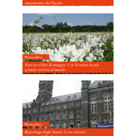
innamorare del Fucino
Photogallery
Narciso il fior di maggio: è in Ucraina la più
grande riserva al mondo
Photogallery
Reportage dagli States: le tre intense