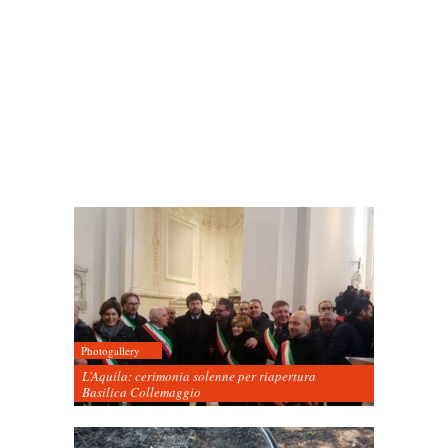
Photogallery
L’Aquila: cerimonia solenne per riapertura
Basilica Collemaggio