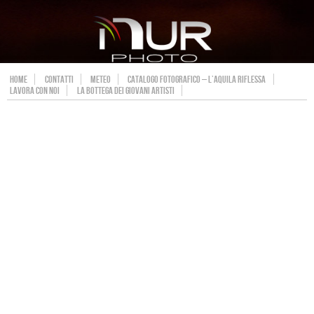
HOME
CONTATTI
METEO
CATALOGO FOTOGRAFICO – L’AQUILA RIFLESSA
LAVORA CON NOI
LA BOTTEGA DEI GIOVANI ARTISTI