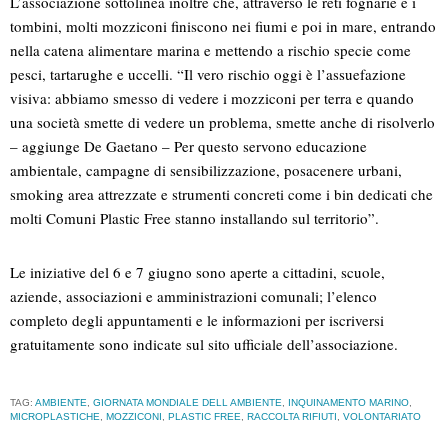
L’associazione sottolinea inoltre che, attraverso le reti fognarie e i
tombini, molti mozziconi finiscono nei fiumi e poi in mare, entrando
nella catena alimentare marina e mettendo a rischio specie come
pesci, tartarughe e uccelli. “Il vero rischio oggi è l’assuefazione
visiva: abbiamo smesso di vedere i mozziconi per terra e quando
una società smette di vedere un problema, smette anche di risolverlo
– aggiunge De Gaetano – Per questo servono educazione
ambientale, campagne di sensibilizzazione, posacenere urbani,
smoking area attrezzate e strumenti concreti come i bin dedicati che
molti Comuni Plastic Free stanno installando sul territorio”.
Le iniziative del 6 e 7 giugno sono aperte a cittadini, scuole,
aziende, associazioni e amministrazioni comunali; l’elenco
completo degli appuntamenti e le informazioni per iscriversi
gratuitamente sono indicate sul sito ufficiale dell’associazione.
TAG:
AMBIENTE
,
GIORNATA MONDIALE DELL AMBIENTE
,
INQUINAMENTO MARINO
,
MICROPLASTICHE
,
MOZZICONI
,
PLASTIC FREE
,
RACCOLTA RIFIUTI
,
VOLONTARIATO