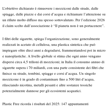
L’obiettivo dichiarato è rimuovere i mozziconi dalle strade, dalle
spiagge, dalle piazze e dai corsi d’acqua e richiamare l’attenzione su
un rifiuto molto diffuso ma spesso sottovalutato. Per l’edizione 2026
il claim scelto dall’associazione è “Il pianeta non è un portacenere”.
I filtri delle sigarette, spiega l’organizzazione, sono generalmente
realizzati in acetato di cellulosa, una plastica sintetica che può
impiegare oltre dieci anni a degradarsi, frammentandosi poi in micro
e nanoplastiche. A livello globale si stima che ogni anno vengano
dispersi circa 4,5 trilioni di mozziconi; in Italia il consumo annuo di
sigarette supera i 70 miliardi, con una parte consistente dei filtri che
finisce su strade, tombini, spiagge e corsi d’acqua. Un singolo
mozzicone è in grado di contaminare fino a 500 litri d’acqua,
rilasciando nicotina, metalli pesanti e altre sostanze tossiche
potenzialmente dannose per gli ecosistemi acquatici.
Plastic Free ricorda i risultati del 2025: 147 appuntamenti