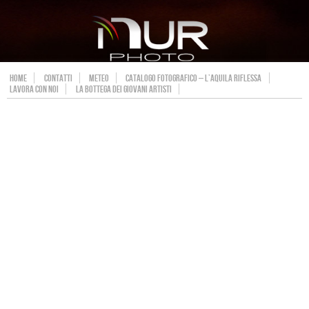
HOME
CONTATTI
METEO
CATALOGO FOTOGRAFICO – L’AQUILA RIFLESSA
LAVORA CON NOI
LA BOTTEGA DEI GIOVANI ARTISTI