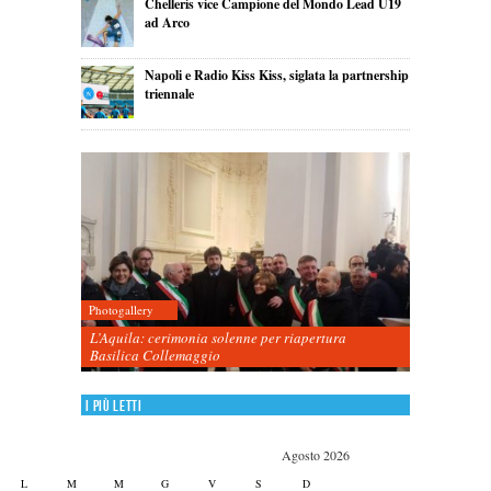
Chelleris vice Campione del Mondo Lead U19
ad Arco
Napoli e Radio Kiss Kiss, siglata la partnership
triennale
Photogallery
L’Aquila: cerimonia solenne per riapertura
Basilica Collemaggio
I più letti
Agosto 2026
L
M
M
G
V
S
D