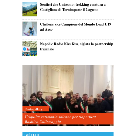
Sentieri che Uniscono: trekking e natura a
Castiglione di Tornimparte il 2 agosto
Chelleris vice Campione del Mondo Lead U19
ad Arco
Napoli e Radio Kiss Kiss, siglata la partnership
triennale
Photogallery
L’Aquila: cerimonia solenne per riapertura
Basilica Collemaggio
I più letti