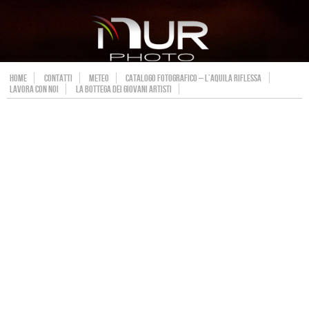
HOME
CONTATTI
METEO
CATALOGO FOTOGRAFICO – L’AQUILA RIFLESSA
LAVORA CON NOI
LA BOTTEGA DEI GIOVANI ARTISTI