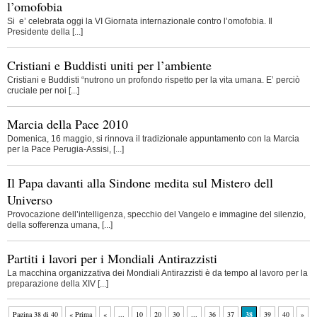
l’omofobia
Si e’ celebrata oggi la VI Giornata internazionale contro l’omofobia. Il
Presidente della [...]
Cristiani e Buddisti uniti per l’ambiente
Cristiani e Buddisti “nutrono un profondo rispetto per la vita umana. E’ perciò
cruciale per noi [...]
Marcia della Pace 2010
Domenica, 16 maggio, si rinnova il tradizionale appuntamento con la Marcia
per la Pace Perugia-Assisi, [...]
Il Papa davanti alla Sindone medita sul Mistero dell
Universo
Provocazione dell’intelligenza, specchio del Vangelo e immagine del silenzio,
della sofferenza umana, [...]
Partiti i lavori per i Mondiali Antirazzisti
La macchina organizzativa dei Mondiali Antirazzisti è da tempo al lavoro per la
preparazione della XIV [...]
Pagina 38 di 40
« Prima
«
...
10
20
30
...
36
37
38
39
40
»