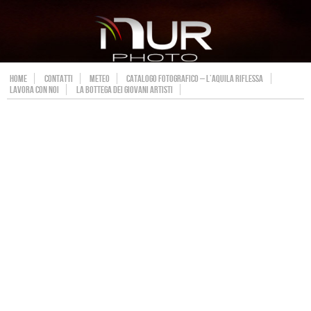
HOME
CONTATTI
METEO
CATALOGO FOTOGRAFICO – L’AQUILA RIFLESSA
LAVORA CON NOI
LA BOTTEGA DEI GIOVANI ARTISTI