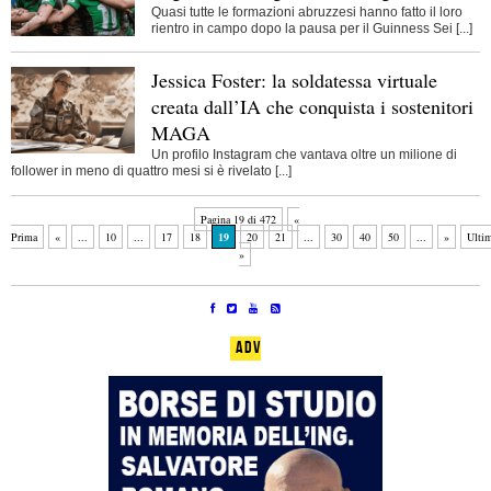
Quasi tutte le formazioni abruzzesi hanno fatto il loro
rientro in campo dopo la pausa per il Guinness Sei [...]
Jessica Foster: la soldatessa virtuale
creata dall’IA che conquista i sostenitori
MAGA
Un profilo Instagram che vantava oltre un milione di
follower in meno di quattro mesi si è rivelato [...]
Pagina 19 di 472
«
Prima
«
...
10
...
17
18
19
20
21
...
30
40
50
...
»
Ulti
»
ADV