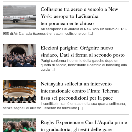
Collisione tra aereo e veicolo a New
York: aeroporto LaGuardia
temporaneamente chiuso
All’aeroporto LaGuardia di New York un velivolo CRJ-
900 di Air Canada Express è entrato in collisione con [...]
Elezioni parigine: Grégoire nuovo
sindaco, Dati si ferma al secondo posto
Parigi conferma il dominio della gauche dopo un
quarto di secolo, nonostante il cambio di handling alla
guida [...]
Netanyahu sollecita un intervento
internazionale contro l’Iran; Teheran
fissa sei precondizioni per la pace
Il conflitto in Iran è entrato nella sua quarta settimana,
senza segnali di arresto. Teheran ha formulato [...]
Rugby Experience e Cus L’Aquila prime
in graduatoria, gli esiti delle gare