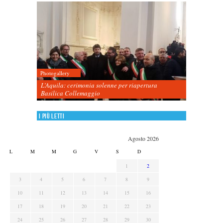
Photogallery
L’Aquila: cerimonia solenne per riapertura
Basilica Collemaggio
I più letti
Agosto 2026
L
M
M
G
V
S
D
1
2
3
4
5
6
7
8
9
10
11
12
13
14
15
16
17
18
19
20
21
22
23
24
25
26
27
28
29
30