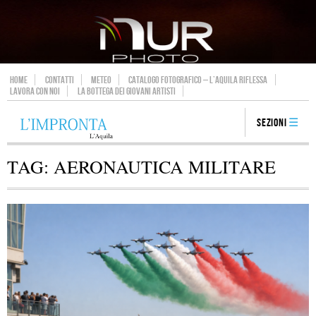
HOME
CONTATTI
METEO
CATALOGO FOTOGRAFICO – L’AQUILA RIFLESSA
LAVORA CON NOI
LA BOTTEGA DEI GIOVANI ARTISTI
Sezioni
TAG:
AERONAUTICA MILITARE