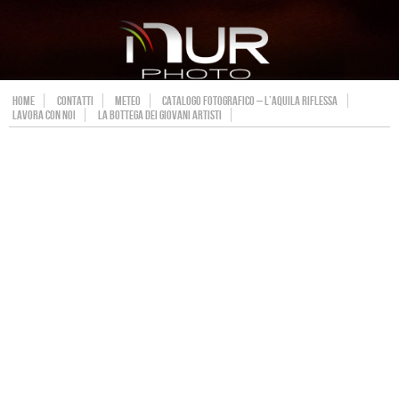
HOME
CONTATTI
METEO
CATALOGO FOTOGRAFICO – L’AQUILA RIFLESSA
LAVORA CON NOI
LA BOTTEGA DEI GIOVANI ARTISTI