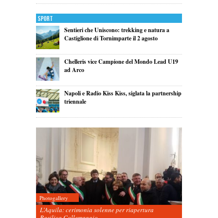
Sport
Sentieri che Uniscono: trekking e natura a
Castiglione di Tornimparte il 2 agosto
Chelleris vice Campione del Mondo Lead U19
ad Arco
Napoli e Radio Kiss Kiss, siglata la partnership
triennale
Photogallery
L’Aquila: cerimonia solenne per riapertura
Basilica Collemaggio