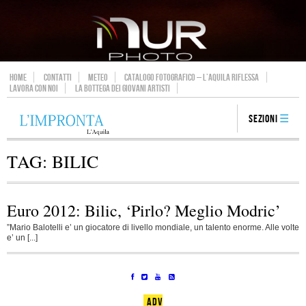
HOME
CONTATTI
METEO
CATALOGO FOTOGRAFICO – L’AQUILA RIFLESSA
LAVORA CON NOI
LA BOTTEGA DEI GIOVANI ARTISTI
Sezioni
TAG:
BILIC
Euro 2012: Bilic, ‘Pirlo? Meglio Modric’
”Mario Balotelli e’ un giocatore di livello mondiale, un talento enorme. Alle volte
e’ un [...]
ADV