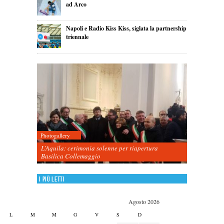
ad Arco
Napoli e Radio Kiss Kiss, siglata la partnership
triennale
Photogallery
L’Aquila: cerimonia solenne per riapertura
Basilica Collemaggio
I più letti
Agosto 2026
L
M
M
G
V
S
D