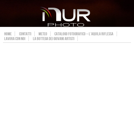
HOME
CONTATTI
METEO
CATALOGO FOTOGRAFICO – L’AQUILA RIFLESSA
LAVORA CON NOI
LA BOTTEGA DEI GIOVANI ARTISTI