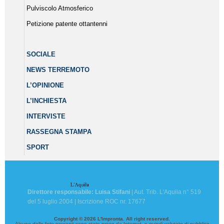
Pulviscolo Atmosferico
Petizione patente ottantenni
SOCIALE
NEWS TERREMOTO
L’OPINIONE
L’INCHIESTA
INTERVISTE
RASSEGNA STAMPA
SPORT
Direttore responsabile: Luisa Stifani
| Aut. Trib. L'Aquila n° 519
del 5 luglio 2004 | Iscrizione ROC nr. 17677
Copyright © 2026 L'Impronta. All right reserved.
Alcune delle foto presenti sono state prese da Internet, e quindi valutate di pubblico