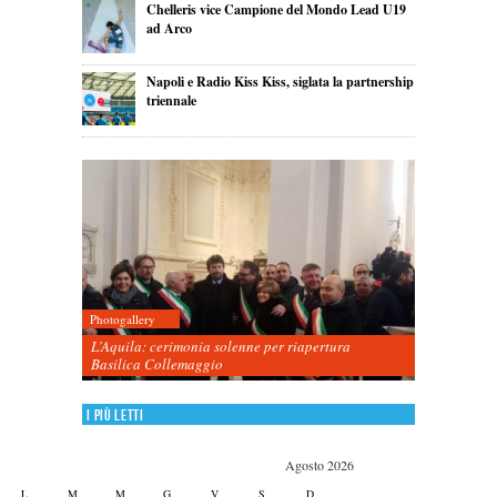
Chelleris vice Campione del Mondo Lead U19
ad Arco
Napoli e Radio Kiss Kiss, siglata la partnership
triennale
Photogallery
L’Aquila: cerimonia solenne per riapertura
Basilica Collemaggio
I più letti
Agosto 2026
L
M
M
G
V
S
D