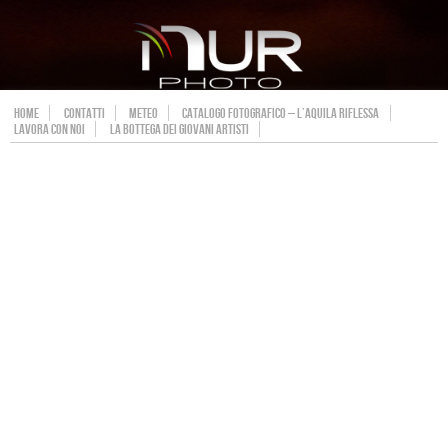
HOME
CONTATTI
METEO
CATALOGO FOTOGRAFICO – L’AQUILA RIFLESSA
LAVORA CON NOI
LA BOTTEGA DEI GIOVANI ARTISTI