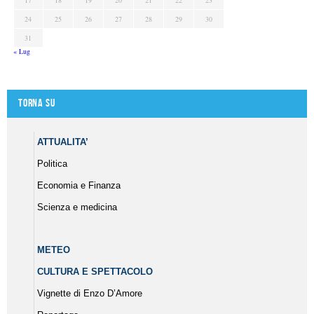
17
18
19
20
21
22
23
24
25
26
27
28
29
30
31
« Lug
Torna su
ATTUALITA’
Politica
Economia e Finanza
Scienza e medicina
METEO
CULTURA E SPETTACOLO
Vignette di Enzo D’Amore