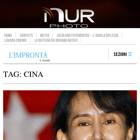
HOME
CONTATTI
METEO
CATALOGO FOTOGRAFICO – L’AQUILA RIFLESSA
LAVORA CON NOI
LA BOTTEGA DEI GIOVANI ARTISTI
Sezioni
TAG:
CINA