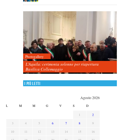
Photogallery
L’Aquila: cerimonia solenne per riapertura
Basilica Collemaggio
I più letti
Agosto 2026
L
M
M
G
V
S
D
1
2
3
4
5
6
7
8
9
10
11
12
13
14
15
16