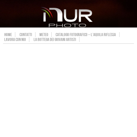
HOME
CONTATTI
METEO
CATALOGO FOTOGRAFICO – L’AQUILA RIFLESSA
LAVORA CON NOI
LA BOTTEGA DEI GIOVANI ARTISTI