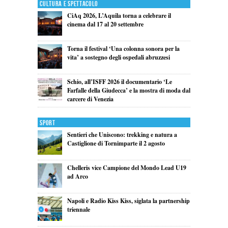
Cultura e Spettacolo
CiAq 2026, L’Aquila torna a celebrare il
cinema dal 17 al 20 settembre
Torna il festival ‘Una colonna sonora per la
vita’ a sostegno degli ospedali abruzzesi
Schio, all’ISFF 2026 il documentario ‘Le
Farfalle della Giudecca’ e la mostra di moda dal
carcere di Venezia
Sport
Sentieri che Uniscono: trekking e natura a
Castiglione di Tornimparte il 2 agosto
Chelleris vice Campione del Mondo Lead U19
ad Arco
Napoli e Radio Kiss Kiss, siglata la partnership
triennale