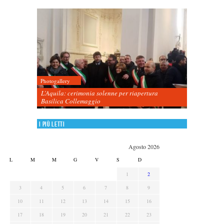
Photogallery
L’Aquila: cerimonia solenne per riapertura
Basilica Collemaggio
I più letti
Agosto 2026
L
M
M
G
V
S
D
1
2
3
4
5
6
7
8
9
10
11
12
13
14
15
16
17
18
19
20
21
22
23