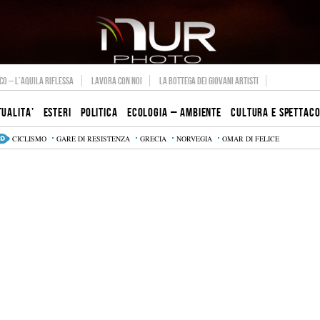
O – L’AQUILA RIFLESSA
LAVORA CON NOI
LA BOTTEGA DEI GIOVANI ARTISTI
TUALITA’
ESTERI
POLITICA
ECOLOGIA – AMBIENTE
CULTURA E SPETTAC
CICLISMO
GARE DI RESISTENZA
GRECIA
NORVEGIA
OMAR DI FELICE