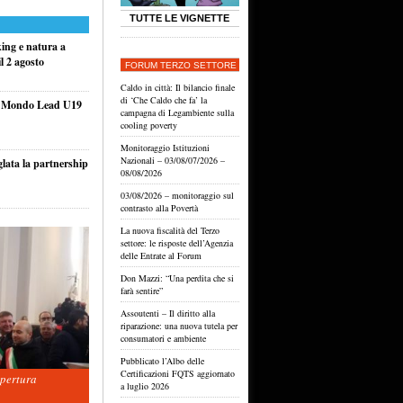
TUTTE LE VIGNETTE
king e natura a
l 2 agosto
FORUM TERZO SETTORE
Caldo in città: Il bilancio finale
di ‘Che Caldo che fa’ la
el Mondo Lead U19
campagna di Legambiente sulla
cooling poverty
Monitoraggio Istituzioni
Nazionali – 03/08/07/2026 –
glata la partnership
08/08/2026
03/08/2026 – monitoraggio sul
contrasto alla Povertà
La nuova fiscalità del Terzo
settore: le risposte dell’Agenzia
delle Entrate al Forum
Don Mazzi: “Una perdita che si
farà sentire”
Assoutenti – Il diritto alla
riparazione: una nuova tutela per
consumatori e ambiente
Pubblicato l’Albo delle
Certificazioni FQTS aggiornato
apertura
a luglio 2026