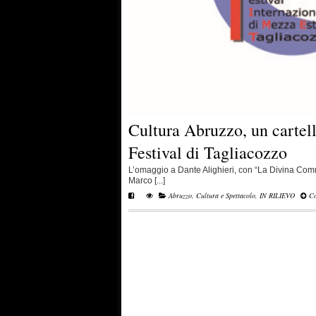
Cultura Abruzzo, un cartell
Festival di Tagliacozzo
L’omaggio a Dante Alighieri, con “La Divina Com
Marco [...]
Abruzzo
,
Cultura e Spettacolo
,
IN RILIEVO
Co