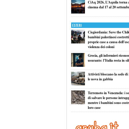
CiAq 2026, L’Aquila torna a 
cinema dal 17 al 20 settemb
Esteri
Cisgiordania: Save the Child
bambini palestinesi costretti 
proprie case a causa dell’esc
violenza dei coloni
Grecia, gli infermieri ricono
usurante: l’Italia resta in si
Attivisti bloccano la sede di
le uova in gabbia
Terremoto in Venezuela: i so
di salvare le persone intrapp
mentre i bambini sono costret
loro case