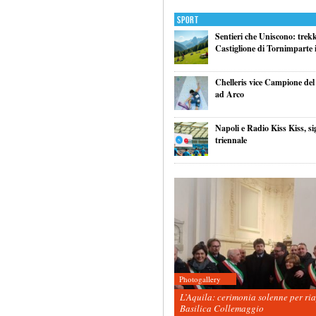
Sport
Sentieri che Uniscono: trek
Castiglione di Tornimparte i
Chelleris vice Campione d
ad Arco
Napoli e Radio Kiss Kiss, si
triennale
Photogallery
L’Aquila: cerimonia solenne per ri
Basilica Collemaggio