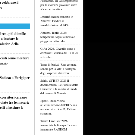
Fossacesia, Di Giuseppantonio:
celebrare il
per la violenza giovanile serve
re
alleanza educativa
Desertificazione bancaria in
Abruzzo: l’indice di
insoddisfazione al 94%
Abruzzo, luglio 2026:
ren, più di mille
temperature sopra la media e
a lasciare le
piogge in netto calo
alation della
CiAq 2026, L’Aquila torna a
celebrare il cinema dal 17 al 20
settembre
sciuti come mestiere
lenzio
Torna il festival ‘Una colonna
sonora per la vita’ a sostegno
degli ospedali abruzzesi
 Sodexo a Parigi per
Schio, all’ISFF 2026 il
documentario ‘Le Farfalle della
Giudecca’ e la mostra di moda
dal carcere di Venezia
ccorritori cercano
Epatiti, Italia vicina
olate tra le macerie
all’eliminazione dell’HCV ma
ti a lasciare le
restano criticità su B, Delta e
screening
Trento Live Fest 2026,
annunciata la lineup e l’evento
inaugurale RANDOM