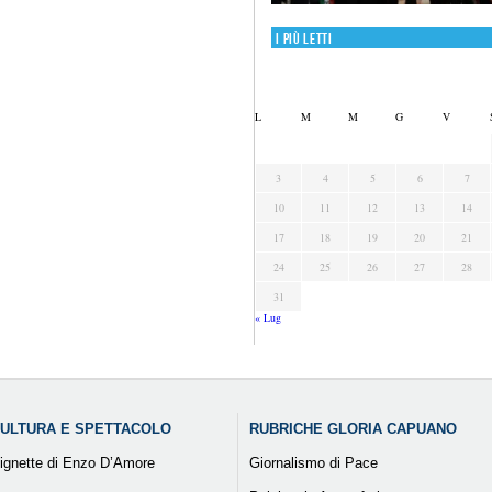
I più letti
L
M
M
G
V
3
4
5
6
7
10
11
12
13
14
17
18
19
20
21
24
25
26
27
28
31
« Lug
ULTURA E SPETTACOLO
RUBRICHE GLORIA CAPUANO
ignette di Enzo D’Amore
Giornalismo di Pace