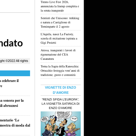
Trento Live Fest 2026,
annunciata la lineup completa e
la serata inaugurale
Sentieri che Uniscono: trekking
e natura a Castiglione di
Tornimparte il 2 agosto
L’Aquila, nasce La Factory,
scuola di recitazione ispirata a
Gigi Proietti
Atessa, inaugurati i lavori di
rigenerazione del CEA
Casanatura
Torna la Sagra della Ranocchia:
Ortucchio festeggia vent’anni di
tradizione, gusto e comunità
celebrare il
re
VIGNETTE DI ENZO
D'AMORE
“RENZI SFIDA L’EUROPA”,
na sonora per la
LA VIGNETTA SATIRICA DI
li abruzzesi
ENZO D’AMORE
umentario ‘Le
a mostra di moda dal