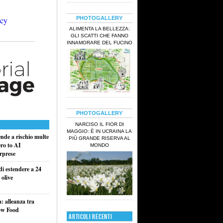
PHOTOGALLERY
ALIMENTA LA BELLEZZA:
GLI SCATTI CHE FANNO
INNAMORARE DEL FUCINO
PHOTOGALLERY
NARCISO IL FIOR DI
MAGGIO: È IN UCRAINA LA
ende a rischio multe
PIÙ GRANDE RISERVA AL
ero to AI
MONDO
rprese
di estendere a 24
 olive
a: alleanza tra
ow Food
ARTICOLI RECENTI