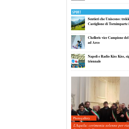
Sport
Sentieri che Uniscono: trek
Castiglione di Tornimparte i
Chelleris vice Campione d
ad Arco
Napoli e Radio Kiss Kiss, si
triennale
Photogallery
L’Aquila: cerimonia solenne per ri