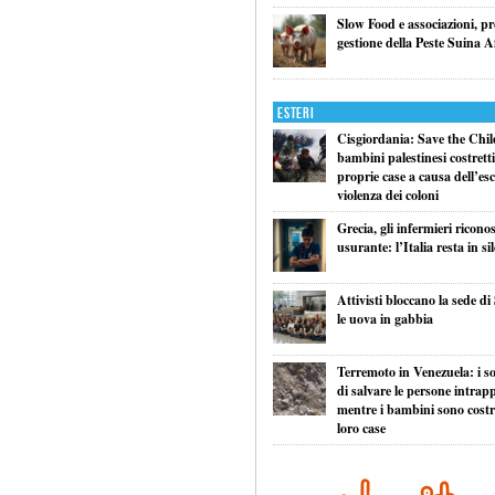
Slow Food e associazioni, p
gestione della Peste Suina A
Esteri
Cisgiordania: Save the Child
bambini palestinesi costretti 
proprie case a causa dell’esc
violenza dei coloni
Grecia, gli infermieri ricono
usurante: l’Italia resta in si
Attivisti bloccano la sede di
le uova in gabbia
Terremoto in Venezuela: i so
di salvare le persone intrapp
mentre i bambini sono costret
loro case