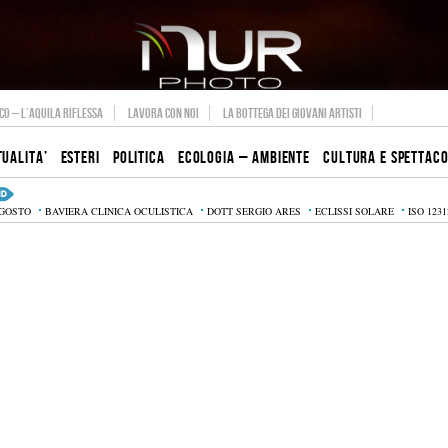
O – L’AQUILA RIFLESSA
LAVORA CON NOI
LA BOTTEGA DEI GIOVANI ARTISTI
TUALITA’
ESTERI
POLITICA
ECOLOGIA – AMBIENTE
CULTURA E SPETTAC
AGOSTO
BAVIERA CLINICA OCULISTICA
DOTT SERGIO ARES
ECLISSI SOLARE
ISO 1231