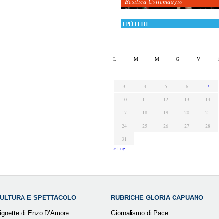
Basilica Collemaggio
I più letti
L
M
M
G
V
3
4
5
6
7
10
11
12
13
14
17
18
19
20
21
24
25
26
27
28
31
« Lug
ULTURA E SPETTACOLO
RUBRICHE GLORIA CAPUANO
ignette di Enzo D’Amore
Giornalismo di Pace