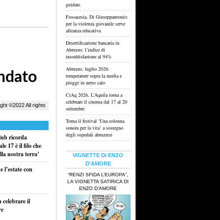
guidate
Fossacesia, Di Giuseppantonio:
per la violenza giovanile serve
alleanza educativa
Desertificazione bancaria in
Abruzzo: l’indice di
insoddisfazione al 94%
Abruzzo, luglio 2026:
temperature sopra la media e
piogge in netto calo
CiAq 2026, L’Aquila torna a
celebrare il cinema dal 17 al 20
settembre
Torna il festival ‘Una colonna
sonora per la vita’ a sostegno
degli ospedali abruzzesi
ub ricorda
e 17 è il filo che
la nostra terra’
VIGNETTE DI ENZO
D'AMORE
 l’estate con
“RENZI SFIDA L’EUROPA”,
LA VIGNETTA SATIRICA DI
ENZO D’AMORE
celebrare il
re