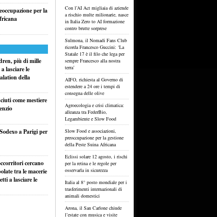
Con l’AI Act migliaia di aziende
reoccupazione per la
a rischio multe milionarie, nasce
fricana
in Italia Zero to AI formazione
contro brutte sorprese
Sulmona, il Nomadi Fans Club
ricorda Francesco Guccini: ‘La
Statale 17 è il filo che lega per
ren, più di mille
sempre Francesco alla nostra
terra’
a lasciare le
alation della
AIFO, richiesta al Governo di
estendere a 24 ore i tempi di
consegna delle olive
sciuti come mestiere
Agroecologia e crisi climatica:
lenzio
alleanza tra FederBio,
Legambiente e Slow Food
 Sodexo a Parigi per
Slow Food e associazioni,
preoccupazione per la gestione
della Peste Suina Africana
Eclissi solare 12 agosto, i rischi
ccorritori cercano
per la retina e le regole per
osservarla in sicurezza
olate tra le macerie
ti a lasciare le
Italia al 8° posto mondiale per i
trasferimenti internazionali di
animali domestici
Arona, il San Carlone chiude
l’estate con musica e visite