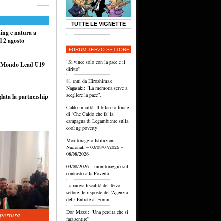
TUTTE LE VIGNETTE
king e natura a
l 2 agosto
FORUM TERZO SETTORE
“Si vince solo con la pace e il
el Mondo Lead U19
diritto”
81 anni da Hiroshima e
Nagasaki: “La memoria serve a
scegliere la pace”.
glata la partnership
Caldo in città: Il bilancio finale
di ‘Che Caldo che fa’ la
campagna di Legambiente sulla
cooling poverty
Monitoraggio Istituzioni
Nazionali – 03/08/07/2026 –
08/08/2026
03/08/2026 – monitoraggio sul
contrasto alla Povertà
La nuova fiscalità del Terzo
settore: le risposte dell’Agenzia
delle Entrate al Forum
Don Mazzi: “Una perdita che si
apertura
farà sentire”