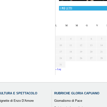
I più letti
L
M
M
G
V
3
4
5
6
7
10
11
12
13
14
17
18
19
20
21
24
25
26
27
28
31
« Lug
ULTURA E SPETTACOLO
RUBRICHE GLORIA CAPUANO
ignette di Enzo D’Amore
Giornalismo di Pace