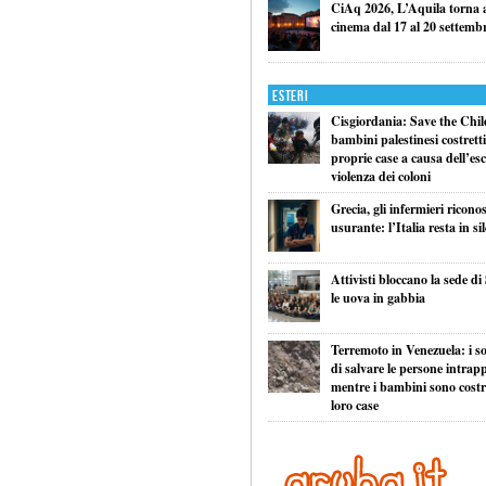
CiAq 2026, L’Aquila torna a 
cinema dal 17 al 20 settemb
Esteri
Cisgiordania: Save the Child
bambini palestinesi costretti 
proprie case a causa dell’esc
violenza dei coloni
Grecia, gli infermieri ricono
usurante: l’Italia resta in si
Attivisti bloccano la sede di
le uova in gabbia
Terremoto in Venezuela: i so
di salvare le persone intrapp
mentre i bambini sono costret
loro case