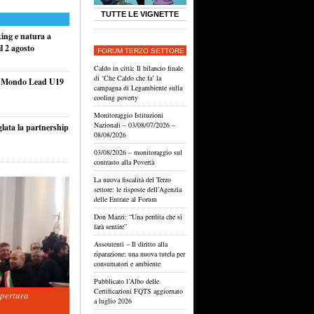
TUTTE LE VIGNETTE
king e natura a
l 2 agosto
FORUM TERZO SETTORE
Caldo in città: Il bilancio finale
di ‘Che Caldo che fa’ la
el Mondo Lead U19
campagna di Legambiente sulla
cooling poverty
Monitoraggio Istituzioni
Nazionali – 03/08/07/2026 –
glata la partnership
08/08/2026
03/08/2026 – monitoraggio sul
contrasto alla Povertà
La nuova fiscalità del Terzo
settore: le risposte dell’Agenzia
delle Entrate al Forum
Don Mazzi: “Una perdita che si
farà sentire”
Assoutenti – Il diritto alla
riparazione: una nuova tutela per
consumatori e ambiente
Pubblicato l’Albo delle
Certificazioni FQTS aggiornato
apertura
a luglio 2026