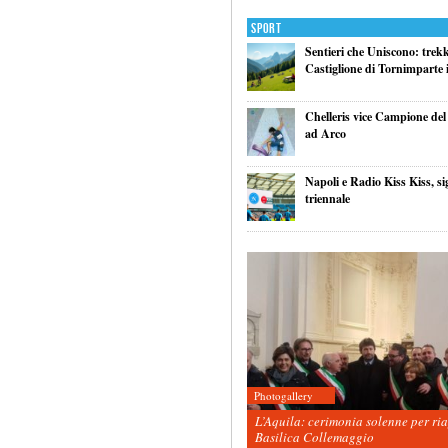
Sport
Sentieri che Uniscono: trek
Castiglione di Tornimparte i
Chelleris vice Campione d
ad Arco
Napoli e Radio Kiss Kiss, si
triennale
Photogallery
L’Aquila: cerimonia solenne per ri
Basilica Collemaggio