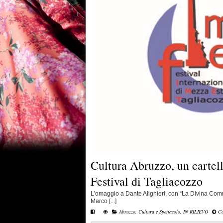
Cultura Abruzzo, un cartell
Festival di Tagliacozzo
L’omaggio a Dante Alighieri, con “La Divina Com
Marco [...]
Abruzzo
,
Cultura e Spettacolo
,
IN RILIEVO
Co