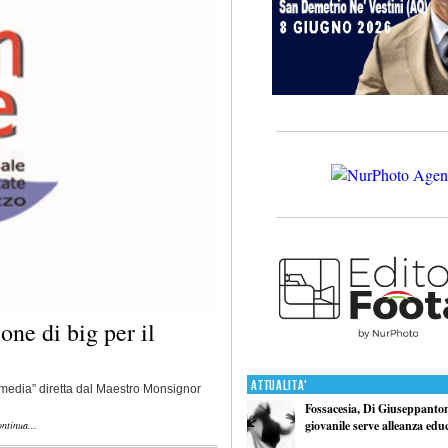
one di big per il
Attualita'
media” diretta dal Maestro Monsignor
Fossacesia, Di Giuseppantoni
giovanile serve alleanza edu
ntinua...