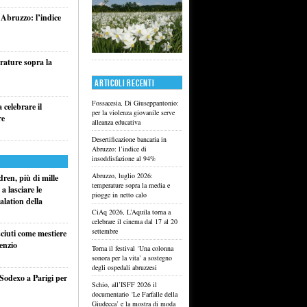
 Abruzzo: l’indice
rature sopra la
ARTICOLI RECENTI
Fossacesia, Di Giuseppantonio:
celebrare il
per la violenza giovanile serve
re
alleanza educativa
Desertificazione bancaria in
Abruzzo: l’indice di
insoddisfazione al 94%
Abruzzo, luglio 2026:
ren, più di mille
temperature sopra la media e
a lasciare le
piogge in netto calo
alation della
CiAq 2026, L’Aquila torna a
celebrare il cinema dal 17 al 20
settembre
sciuti come mestiere
lenzio
Torna il festival ‘Una colonna
sonora per la vita’ a sostegno
degli ospedali abruzzesi
 Sodexo a Parigi per
Schio, all’ISFF 2026 il
documentario ‘Le Farfalle della
Giudecca’ e la mostra di moda