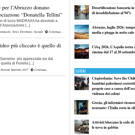
 per l’Abruzzo donano
Desertificazione bancaria in
di insoddisfazione al 94%
ociazione “Donatella Tellini”
po di lucro MADRAXA ha devoluto a
l’Associazione [...]
Abruzzo, luglio 2026: tempe
pettacolo
,
News Terremoto
,
Sociale
Continua...
media e piogge in netto calo
deo più cliccato è quello di
CiAq 2026, L’Aquila torna a 
cinema dal 17 al 20 settemb
i Sanremo più apprezzata sia dal
quella di Fiorella [...]
,
Festival Sanremo 2017
Continua...
Esteri
Cisgiordania: Save the Child
bambini palestinesi costretti 
proprie case a causa dell’esc
violenza dei coloni
Grecia, gli infermieri ricono
usurante: l’Italia resta in si
Attivisti bloccano la sede di
le uova in gabbia