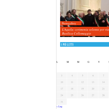
Photogallery
L’Aquila: cerimonia solenne per ri
Basilica Collemaggio
I più letti
L
M
M
G
V
3
4
5
6
7
10
11
12
13
14
17
18
19
20
21
24
25
26
27
28
31
« Lug