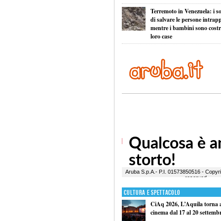
Terremoto in Venezuela: i so
di salvare le persone intrapp
mentre i bambini sono costret
loro case
Cultura e Spettacolo
CiAq 2026, L’Aquila torna a 
cinema dal 17 al 20 settemb