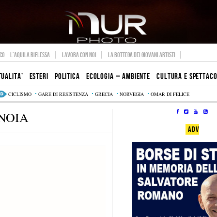
O – L’AQUILA RIFLESSA
LAVORA CON NOI
LA BOTTEGA DEI GIOVANI ARTISTI
TUALITA’
ESTERI
POLITICA
ECOLOGIA – AMBIENTE
CULTURA E SPETTAC
CICLISMO
GARE DI RESISTENZA
GRECIA
NORVEGIA
OMAR DI FELICE
NOIA
ADV