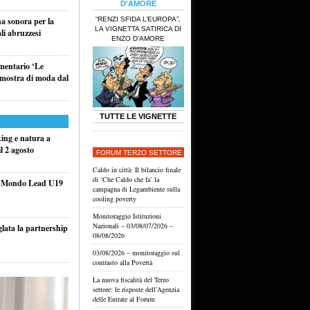
D'AMORE
“RENZI SFIDA L’EUROPA”,
na sonora per la
LA VIGNETTA SATIRICA DI
li abruzzesi
ENZO D’AMORE
umentario ‘Le
a mostra di moda dal
TUTTE LE VIGNETTE
king e natura a
l 2 agosto
FORUM TERZO SETTORE
Caldo in città: Il bilancio finale
di ‘Che Caldo che fa’ la
el Mondo Lead U19
campagna di Legambiente sulla
cooling poverty
Monitoraggio Istituzioni
Nazionali – 03/08/07/2026 –
glata la partnership
08/08/2026
03/08/2026 – monitoraggio sul
contrasto alla Povertà
La nuova fiscalità del Terzo
settore: le risposte dell’Agenzia
delle Entrate al Forum