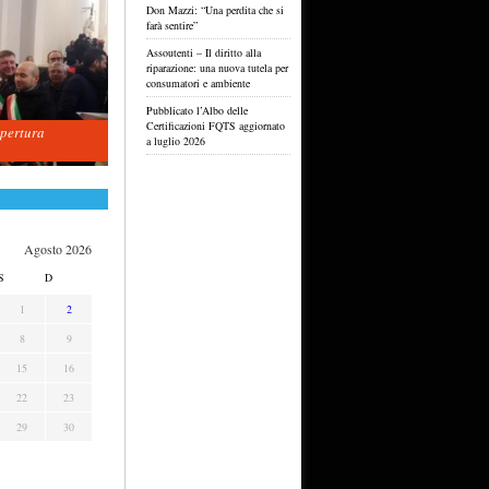
Don Mazzi: “Una perdita che si
farà sentire”
Assoutenti – Il diritto alla
riparazione: una nuova tutela per
consumatori e ambiente
Pubblicato l’Albo delle
Certificazioni FQTS aggiornato
apertura
a luglio 2026
Agosto 2026
S
D
1
2
8
9
15
16
22
23
29
30