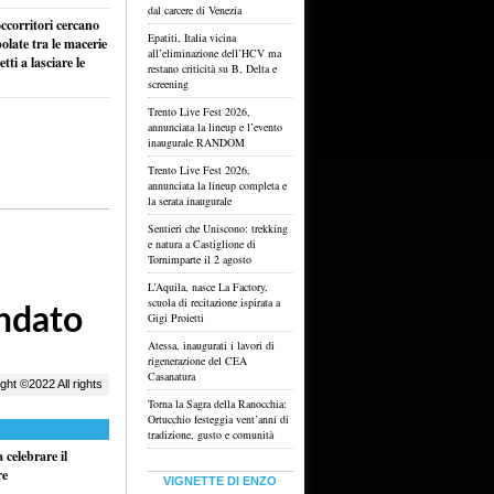
dal carcere di Venezia
ccorritori cercano
Epatiti, Italia vicina
olate tra le macerie
all’eliminazione dell’HCV ma
ti a lasciare le
restano criticità su B, Delta e
screening
Trento Live Fest 2026,
annunciata la lineup e l’evento
inaugurale RANDOM
Trento Live Fest 2026,
annunciata la lineup completa e
la serata inaugurale
Sentieri che Uniscono: trekking
e natura a Castiglione di
Tornimparte il 2 agosto
L’Aquila, nasce La Factory,
scuola di recitazione ispirata a
Gigi Proietti
Atessa, inaugurati i lavori di
rigenerazione del CEA
Casanatura
Torna la Sagra della Ranocchia:
Ortucchio festeggia vent’anni di
tradizione, gusto e comunità
celebrare il
re
VIGNETTE DI ENZO