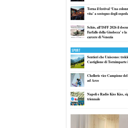
Torna il festival ‘Una colon
vita’ a sostegno degli ospeda
Schio, all’ISFF 2026 il doc
Farfalle della Giudecca’ e l
carcere di Venezia
Sport
Sentieri che Uniscono: trek
Castiglione di Tornimparte i
Chelleris vice Campione d
ad Arco
Napoli e Radio Kiss Kiss, si
triennale