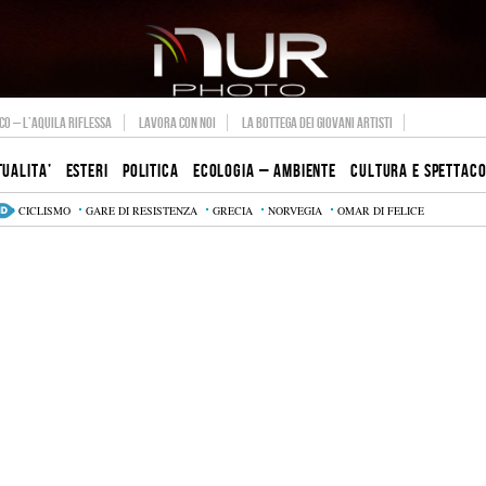
O – L’AQUILA RIFLESSA
LAVORA CON NOI
LA BOTTEGA DEI GIOVANI ARTISTI
TUALITA’
ESTERI
POLITICA
ECOLOGIA – AMBIENTE
CULTURA E SPETTAC
CICLISMO
GARE DI RESISTENZA
GRECIA
NORVEGIA
OMAR DI FELICE