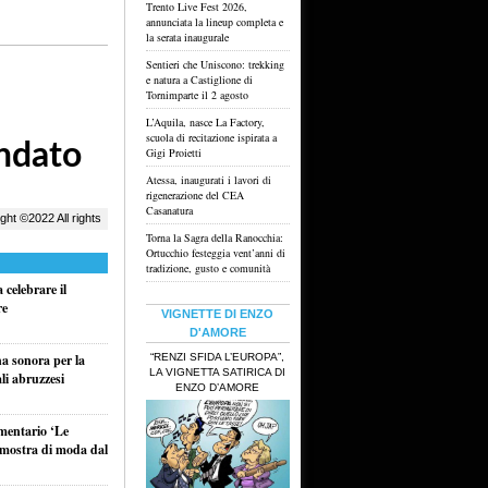
Trento Live Fest 2026,
annunciata la lineup completa e
la serata inaugurale
Sentieri che Uniscono: trekking
e natura a Castiglione di
Tornimparte il 2 agosto
L’Aquila, nasce La Factory,
scuola di recitazione ispirata a
Gigi Proietti
Atessa, inaugurati i lavori di
rigenerazione del CEA
Casanatura
Torna la Sagra della Ranocchia:
Ortucchio festeggia vent’anni di
tradizione, gusto e comunità
celebrare il
re
VIGNETTE DI ENZO
D'AMORE
“RENZI SFIDA L’EUROPA”,
na sonora per la
LA VIGNETTA SATIRICA DI
li abruzzesi
ENZO D’AMORE
umentario ‘Le
a mostra di moda dal