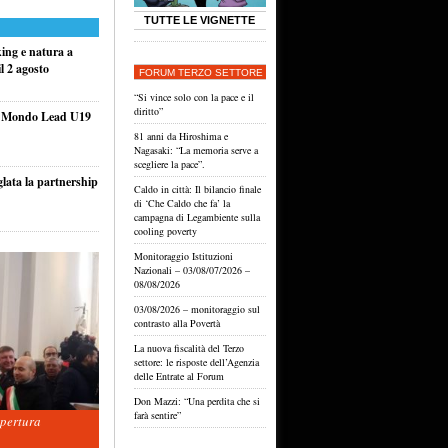
TUTTE LE VIGNETTE
king e natura a
l 2 agosto
FORUM TERZO SETTORE
“Si vince solo con la pace e il
diritto”
el Mondo Lead U19
81 anni da Hiroshima e
Nagasaki: “La memoria serve a
scegliere la pace”.
glata la partnership
Caldo in città: Il bilancio finale
di ‘Che Caldo che fa’ la
campagna di Legambiente sulla
cooling poverty
Monitoraggio Istituzioni
Nazionali – 03/08/07/2026 –
08/08/2026
03/08/2026 – monitoraggio sul
contrasto alla Povertà
La nuova fiscalità del Terzo
settore: le risposte dell’Agenzia
delle Entrate al Forum
Don Mazzi: “Una perdita che si
farà sentire”
apertura