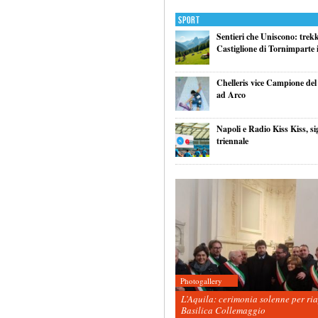
Sport
Sentieri che Uniscono: trek
Castiglione di Tornimparte i
Chelleris vice Campione d
ad Arco
Napoli e Radio Kiss Kiss, si
triennale
Photogallery
L’Aquila: cerimonia solenne per ri
Basilica Collemaggio