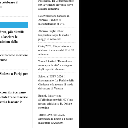
Fossacesia, Di Giuseppantonio:
celebrare il
per la violenza giovanile serve
re
alleanza educativa
Desertificazione bancaria in
Abruzzo: l’indice di
insoddisfazione al 94%
Abruzzo, luglio 2026:
ren, più di mille
temperature sopra la media e
a lasciare le
piogge in netto calo
alation della
CiAq 2026, L’Aquila torna a
celebrare il cinema dal 17 al 20
settembre
sciuti come mestiere
lenzio
Torna il festival ‘Una colonna
sonora per la vita’ a sostegno
degli ospedali abruzzesi
 Sodexo a Parigi per
Schio, all’ISFF 2026 il
documentario ‘Le Farfalle della
Giudecca’ e la mostra di moda
dal carcere di Venezia
ccorritori cercano
Epatiti, Italia vicina
olate tra le macerie
all’eliminazione dell’HCV ma
ti a lasciare le
restano criticità su B, Delta e
screening
Trento Live Fest 2026,
annunciata la lineup e l’evento
inaugurale RANDOM