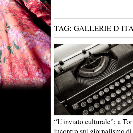
TAG:
GALLERIE D IT
“L’inviato culturale”: a Tor
incontro sul giornalismo di