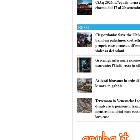
CiAq 2026, L’Aquila torna a 
cinema dal 17 al 20 settemb
Esteri
Cisgiordania: Save the Child
bambini palestinesi costretti 
proprie case a causa dell’esc
violenza dei coloni
Grecia, gli infermieri ricono
usurante: l’Italia resta in si
Attivisti bloccano la sede di
le uova in gabbia
Terremoto in Venezuela: i so
di salvare le persone intrapp
mentre i bambini sono costret
loro case