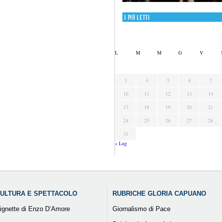
I più letti
L
M
M
G
V
3
4
5
6
7
10
11
12
13
14
17
18
19
20
21
24
25
26
27
28
31
« Lug
ULTURA E SPETTACOLO
RUBRICHE GLORIA CAPUANO
ignette di Enzo D’Amore
Giornalismo di Pace