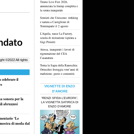
Trento Live Fest 2026,
annunciata la lineup completa e
la serata inaugurale
Sentieri che Uniscono: trekking
e natura a Castiglione di
Tornimparte il 2 agosto
L’Aquila, nasce La Factory,
scuola di recitazione ispirata a
Gigi Proietti
Atessa, inaugurati i lavori di
rigenerazione del CEA
Casanatura
Torna la Sagra della Ranocchia:
Ortucchio festeggia vent’anni di
tradizione, gusto e comunità
celebrare il
re
VIGNETTE DI ENZO
D'AMORE
“RENZI SFIDA L’EUROPA”,
na sonora per la
LA VIGNETTA SATIRICA DI
li abruzzesi
ENZO D’AMORE
umentario ‘Le
a mostra di moda dal