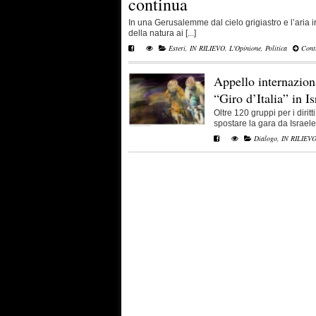
continua
In una Gerusalemme dal cielo grigiastro e l’aria 
della natura ai [...]
Esteri
,
IN RILIEVO
,
L'Opinione
,
Politica
Conti
Appello internaziona
“Giro d’Italia” in Is
Oltre 120 gruppi per i diritti
spostare la gara da Israele 
Dialogo
,
IN RILIEV