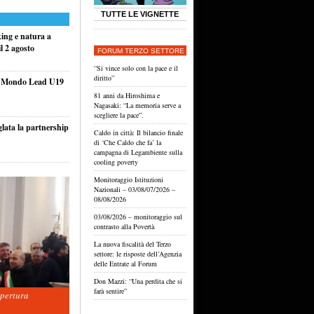
TUTTE LE VIGNETTE
king e natura a
l 2 agosto
FORUM TERZO SETTORE
“Si vince solo con la pace e il
diritto”
el Mondo Lead U19
81 anni da Hiroshima e
Nagasaki: “La memoria serve a
scegliere la pace”.
glata la partnership
Caldo in città: Il bilancio finale
di ‘Che Caldo che fa’ la
campagna di Legambiente sulla
cooling poverty
Monitoraggio Istituzioni
Nazionali – 03/08/07/2026 –
08/08/2026
03/08/2026 – monitoraggio sul
contrasto alla Povertà
La nuova fiscalità del Terzo
settore: le risposte dell’Agenzia
delle Entrate al Forum
Don Mazzi: “Una perdita che si
farà sentire”
apertura