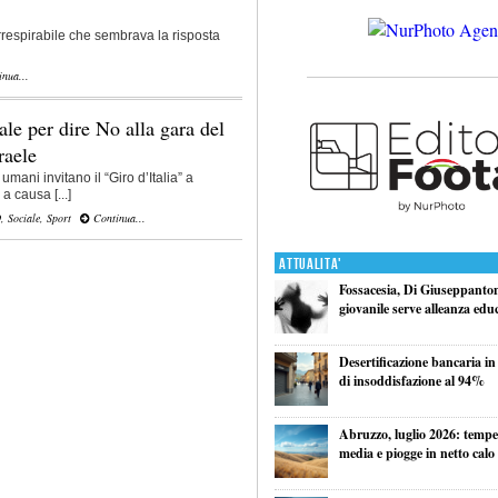
irrespirabile che sembrava la risposta
nua...
le per dire No alla gara del
raele
 umani invitano il “Giro d’Italia” a
a causa [...]
O
,
Sociale
,
Sport
Continua...
Attualita'
Fossacesia, Di Giuseppantoni
giovanile serve alleanza edu
Desertificazione bancaria in
di insoddisfazione al 94%
Abruzzo, luglio 2026: tempe
media e piogge in netto calo