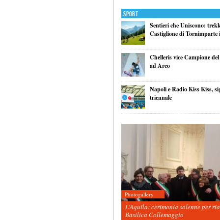
Sport
Sentieri che Uniscono: trek
Castiglione di Tornimparte i
Chelleris vice Campione d
ad Arco
Napoli e Radio Kiss Kiss, si
triennale
Photogallery
L’Aquila: cerimonia solenne per ri
Basilica Collemaggio