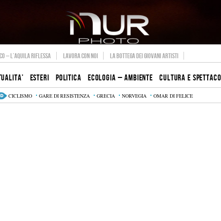
O – L’AQUILA RIFLESSA
LAVORA CON NOI
LA BOTTEGA DEI GIOVANI ARTISTI
TUALITA’
ESTERI
POLITICA
ECOLOGIA – AMBIENTE
CULTURA E SPETTAC
CICLISMO
GARE DI RESISTENZA
GRECIA
NORVEGIA
OMAR DI FELICE