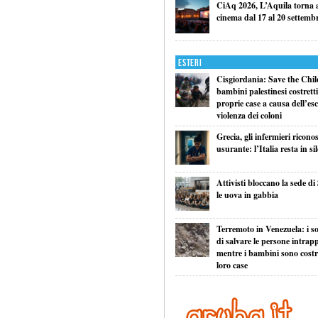
CiAq 2026, L’Aquila torna a 
cinema dal 17 al 20 settemb
Esteri
Cisgiordania: Save the Child
bambini palestinesi costretti 
proprie case a causa dell’esc
violenza dei coloni
Grecia, gli infermieri ricono
usurante: l’Italia resta in si
Attivisti bloccano la sede di
le uova in gabbia
Terremoto in Venezuela: i so
di salvare le persone intrapp
mentre i bambini sono costret
loro case