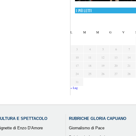
I più letti
L
M
M
G
V
3
4
5
6
7
10
11
12
13
14
17
18
19
20
21
24
25
26
27
28
31
« Lug
ULTURA E SPETTACOLO
RUBRICHE GLORIA CAPUANO
ignette di Enzo D’Amore
Giornalismo di Pace