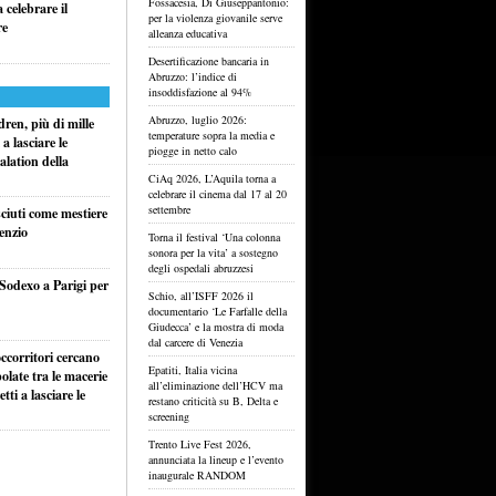
Fossacesia, Di Giuseppantonio:
celebrare il
per la violenza giovanile serve
re
alleanza educativa
Desertificazione bancaria in
Abruzzo: l’indice di
insoddisfazione al 94%
Abruzzo, luglio 2026:
ren, più di mille
temperature sopra la media e
a lasciare le
piogge in netto calo
alation della
CiAq 2026, L’Aquila torna a
celebrare il cinema dal 17 al 20
settembre
sciuti come mestiere
lenzio
Torna il festival ‘Una colonna
sonora per la vita’ a sostegno
degli ospedali abruzzesi
 Sodexo a Parigi per
Schio, all’ISFF 2026 il
documentario ‘Le Farfalle della
Giudecca’ e la mostra di moda
dal carcere di Venezia
ccorritori cercano
Epatiti, Italia vicina
olate tra le macerie
all’eliminazione dell’HCV ma
ti a lasciare le
restano criticità su B, Delta e
screening
Trento Live Fest 2026,
annunciata la lineup e l’evento
inaugurale RANDOM