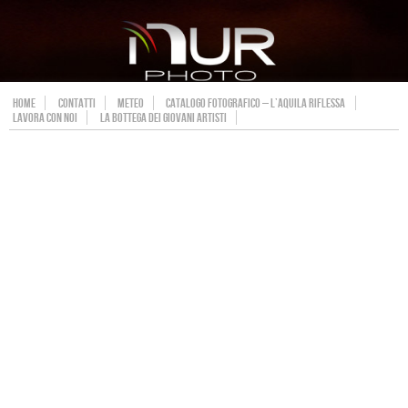
HOME
CONTATTI
METEO
CATALOGO FOTOGRAFICO – L’AQUILA RIFLESSA
LAVORA CON NOI
LA BOTTEGA DEI GIOVANI ARTISTI