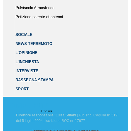
Pulviscolo Atmosferico
Petizione patente ottantenni
SOCIALE
NEWS TERREMOTO
L’OPINIONE
L’INCHIESTA
INTERVISTE
RASSEGNA STAMPA
SPORT
Direttore responsabile: Luisa Stifani
| Aut. Trib. L'Aquila n° 519
del 5 luglio 2004 | Iscrizione ROC nr. 17677
Copyright © 2026 L'Impronta. All right reserved.