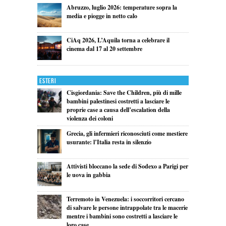
Abruzzo, luglio 2026: temperature sopra la
media e piogge in netto calo
CiAq 2026, L’Aquila torna a celebrare il
cinema dal 17 al 20 settembre
Esteri
Cisgiordania: Save the Children, più di mille
bambini palestinesi costretti a lasciare le
proprie case a causa dell’escalation della
violenza dei coloni
Grecia, gli infermieri riconosciuti come mestiere
usurante: l’Italia resta in silenzio
Attivisti bloccano la sede di Sodexo a Parigi per
le uova in gabbia
Terremoto in Venezuela: i soccorritori cercano
di salvare le persone intrappolate tra le macerie
mentre i bambini sono costretti a lasciare le
loro case