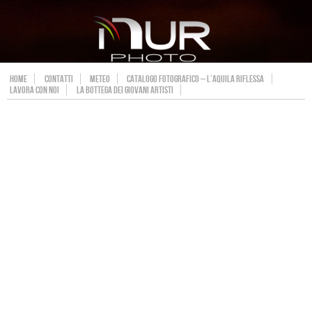
HOME
CONTATTI
METEO
CATALOGO FOTOGRAFICO – L’AQUILA RIFLESSA
LAVORA CON NOI
LA BOTTEGA DEI GIOVANI ARTISTI