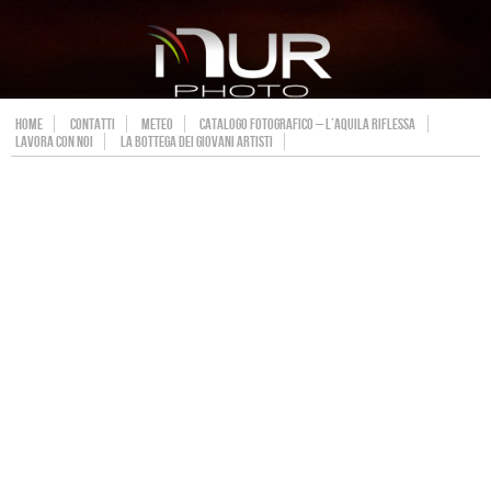
HOME
CONTATTI
METEO
CATALOGO FOTOGRAFICO – L’AQUILA RIFLESSA
LAVORA CON NOI
LA BOTTEGA DEI GIOVANI ARTISTI