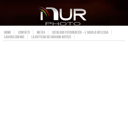
HOME
CONTATTI
METEO
CATALOGO FOTOGRAFICO – L’AQUILA RIFLESSA
LAVORA CON NOI
LA BOTTEGA DEI GIOVANI ARTISTI