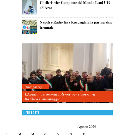
Chelleris vice Campione del Mondo Lead U19
ad Arco
Napoli e Radio Kiss Kiss, siglata la partnership
triennale
Photogallery
L’Aquila: cerimonia solenne per riapertura
Basilica Collemaggio
I più letti
Agosto 2026
L
M
M
G
V
S
D