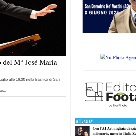
io del M° José Maria
uglio alle 16:30 nella Basilica di San
ua...
Attualita'
Con l’AI Act migliaia di azi
milionarie, nasce in Italia Z