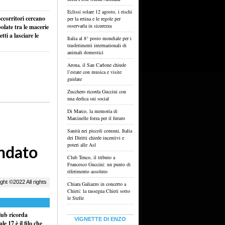
Eclissi solare 12 agosto, i rischi
ccorritori cercano
per la retina e le regole per
osservarla in sicurezza
olate tra le macerie
ti a lasciare le
Italia al 8° posto mondiale per i
trasferimenti internazionali di
animali domestici
Arona, il San Carlone chiude
l’estate con musica e visite
guidate
Zucchero ricorda Guccini con
una dedica sui social
Di Marco, la memoria di
Marcinelle forza per il futuro
Sanità nei piccoli comuni, Italia
dei Diritti chiede incentivi e
poteri alle Asl
Club Tenco, il tributo a
Francesco Guccini: un punto di
riferimento assoluto
Chiara Galiazzo in concerto a
Chieti: la rassegna Chieti sotto
le Stelle
ub ricorda
VIGNETTE DI ENZO
e 17 è il filo che