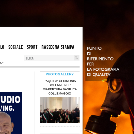
OLO
SOCIALE
SPORT
RASSEGNA STAMPA
2-2
PHOTOGALLERY
L’AQUILA: CERIMONIA
SOLENNE PER
RIAPERTURA BASILICA
COLLEMAGGIO