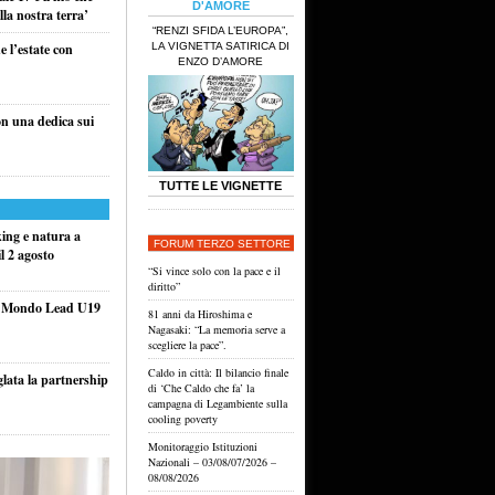
D'AMORE
la nostra terra’
“RENZI SFIDA L’EUROPA”,
LA VIGNETTA SATIRICA DI
 l’estate con
ENZO D’AMORE
n una dedica sui
TUTTE LE VIGNETTE
king e natura a
FORUM TERZO SETTORE
l 2 agosto
“Si vince solo con la pace e il
diritto”
el Mondo Lead U19
81 anni da Hiroshima e
Nagasaki: “La memoria serve a
scegliere la pace”.
Caldo in città: Il bilancio finale
glata la partnership
di ‘Che Caldo che fa’ la
campagna di Legambiente sulla
cooling poverty
Monitoraggio Istituzioni
Nazionali – 03/08/07/2026 –
08/08/2026