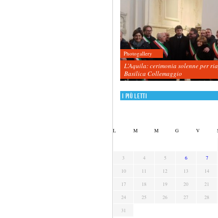
Photogallery
L’Aquila: cerimonia solenne per ri
Basilica Collemaggio
I più letti
L
M
M
G
V
3
4
5
6
7
10
11
12
13
14
17
18
19
20
21
24
25
26
27
28
31