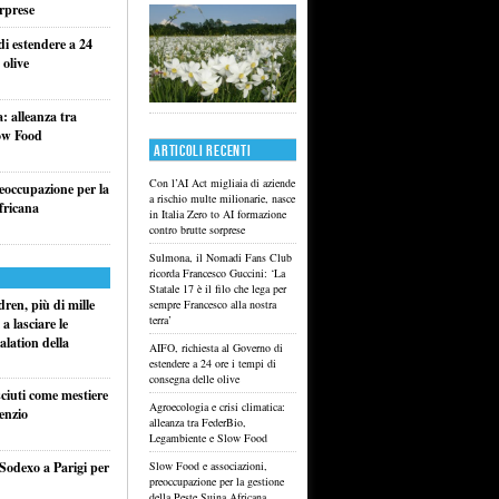
rprese
di estendere a 24
 olive
a: alleanza tra
ow Food
ARTICOLI RECENTI
Con l’AI Act migliaia di aziende
reoccupazione per la
a rischio multe milionarie, nasce
fricana
in Italia Zero to AI formazione
contro brutte sorprese
Sulmona, il Nomadi Fans Club
ricorda Francesco Guccini: ‘La
Statale 17 è il filo che lega per
ren, più di mille
sempre Francesco alla nostra
terra’
a lasciare le
alation della
AIFO, richiesta al Governo di
estendere a 24 ore i tempi di
consegna delle olive
sciuti come mestiere
Agroecologia e crisi climatica:
lenzio
alleanza tra FederBio,
Legambiente e Slow Food
 Sodexo a Parigi per
Slow Food e associazioni,
preoccupazione per la gestione
della Peste Suina Africana