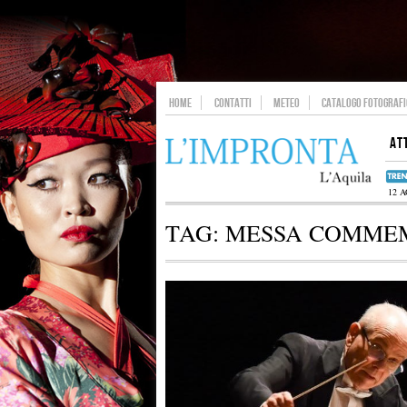
HOME
CONTATTI
METEO
CATALOGO FOTOGRAFIC
AT
12 
TAG:
MESSA COMME