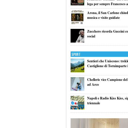
lega per sempre Francesco al
Arona, il San Carlone chiude
musica e visite guidate
Zucchero ricorda Guccini co
social
Sport
Sentieri che Uniscono: trek
Castiglione di Tornimparte i
Chelleris vice Campione d
ad Arco
Napoli e Radio Kiss Kiss, si
triennale