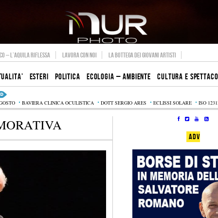
O – L’AQUILA RIFLESSA
LAVORA CON NOI
LA BOTTEGA DEI GIOVANI ARTISTI
TUALITA’
ESTERI
POLITICA
ECOLOGIA – AMBIENTE
CULTURA E SPETTAC
AGOSTO
BAVIERA CLINICA OCULISTICA
DOTT SERGIO ARES
ECLISSI SOLARE
ISO 1231
MORATIVA
ADV