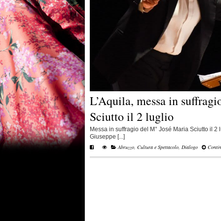
L’Aquila, messa in suffrag
Sciutto il 2 luglio
Messa in suffragio del M° José Maria Sciutto il 2 l
Giuseppe [...]
Abruzzo
,
Cultura e Spettacolo
,
Dialogo
Contin