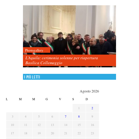
Photogallery
L’Aquila: cerimonia solenne per riapertura
Basilica Collemaggio
I più letti
Agosto 2026
L
M
M
G
V
S
D
1
2
3
4
5
6
7
8
9
10
11
12
13
14
15
16
17
18
19
20
21
22
23