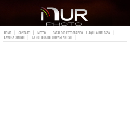
HOME
CONTATTI
METEO
CATALOGO FOTOGRAFICO – L’AQUILA RIFLESSA
LAVORA CON NOI
LA BOTTEGA DEI GIOVANI ARTISTI