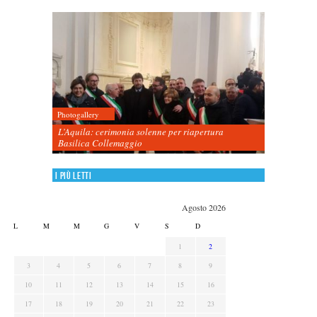
Photogallery
L’Aquila: cerimonia solenne per riapertura
Basilica Collemaggio
I più letti
Agosto 2026
L
M
M
G
V
S
D
1
2
3
4
5
6
7
8
9
10
11
12
13
14
15
16
17
18
19
20
21
22
23