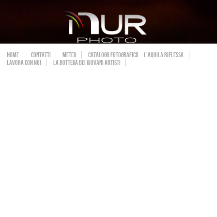
HOME
CONTATTI
METEO
CATALOGO FOTOGRAFICO – L’AQUILA RIFLESSA
LAVORA CON NOI
LA BOTTEGA DEI GIOVANI ARTISTI