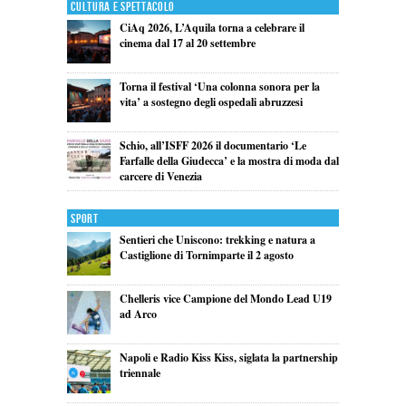
Cultura e Spettacolo
CiAq 2026, L’Aquila torna a celebrare il
cinema dal 17 al 20 settembre
Torna il festival ‘Una colonna sonora per la
vita’ a sostegno degli ospedali abruzzesi
Schio, all’ISFF 2026 il documentario ‘Le
Farfalle della Giudecca’ e la mostra di moda dal
carcere di Venezia
Sport
Sentieri che Uniscono: trekking e natura a
Castiglione di Tornimparte il 2 agosto
Chelleris vice Campione del Mondo Lead U19
ad Arco
Napoli e Radio Kiss Kiss, siglata la partnership
triennale