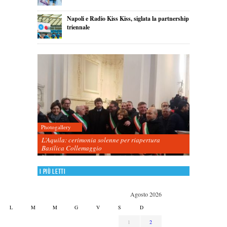
Napoli e Radio Kiss Kiss, siglata la partnership
triennale
Photogallery
L’Aquila: cerimonia solenne per riapertura
Basilica Collemaggio
I più letti
Agosto 2026
L
M
M
G
V
S
D
1
2