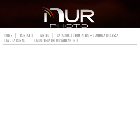
HOME
CONTATTI
METEO
CATALOGO FOTOGRAFICO – L’AQUILA RIFLESSA
LAVORA CON NOI
LA BOTTEGA DEI GIOVANI ARTISTI