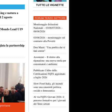
TUTTE LE VIGNETTE
king e natura a
l 2 agosto
FORUM TERZO SETTORE
Monitoraggio Istituzioni
Nazionali – 03/08/07/2026 –
el Mondo Lead U19
08/08/2026
03/08/2026 – monitoraggio sul
contrasto alla Povertà
glata la partnership
Don Mazzi: “Una perdita che si
farà sentire”
Assoutenti – Il diritto alla
riparazione: una nuova tutela per
consumatori e ambiente
Pubblicato l’Albo delle
Certificazioni FQTS aggiornato
a luglio 2026
Slow Food Italia, gli incendi
sono una catastrofe politica,
sociale e democratica
Al via FQTS Giovani 2026: il
percorso formativo per i giovani
del Terzo settore
apertura