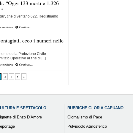
li: “Oggi 133 morti e 1.326
i”
 piu’, che diventano 622. Registriamo
 e medicina
Continua...
ontagiati, ecco i numeri nelle
mento della Protezione Civile
tato Operativo al fine di [...]
 e medicina
Continua...
3
4
5
»
ULTURA E SPETTACOLO
RUBRICHE GLORIA CAPUANO
ignette di Enzo D’Amore
Giornalismo di Pace
eportage
Pulviscolo Atmosferico