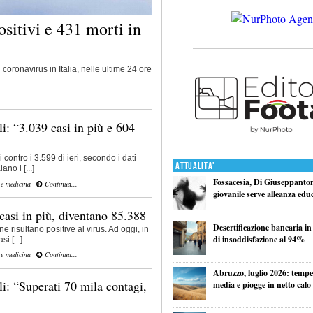
sitivi e 431 morti in
oronavirus in Italia, nelle ultime 24 ore
i: “3.039 casi in più e 604
contro i 3.599 di ieri, secondo i dati
Attualita'
ano i [...]
Fossacesia, Di Giuseppantoni
 e medicina
Continua...
giovanile serve alleanza edu
casi in più, diventano 85.388
Desertificazione bancaria in
risultano positive al virus. Ad oggi, in
di insoddisfazione al 94%
i [...]
 e medicina
Continua...
Abruzzo, luglio 2026: tempe
i: “Superati 70 mila contagi,
media e piogge in netto calo