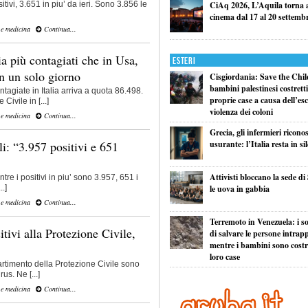
CiAq 2026, L’Aquila torna a 
tivi, 3.651 in piu’ da ieri. Sono 3.856 le
cinema dal 17 al 20 settemb
 e medicina
Continua...
ia più contagiati che in Usa,
Esteri
n un solo giorno
Cisgiordania: Save the Child
bambini palestinesi costretti 
tagiate in Italia arriva a quota 86.498.
proprie case a causa dell’esc
Civile in [...]
violenza dei coloni
 e medicina
Continua...
Grecia, gli infermieri ricono
usurante: l’Italia resta in si
i: “3.957 positivi e 651
Attivisti bloccano la sede di
tre i positivi in piu’ sono 3.957, 651 i
le uova in gabbia
..]
 e medicina
Continua...
Terremoto in Venezuela: i so
tivi alla Protezione Civile,
di salvare le persone intrapp
mentre i bambini sono costret
loro case
artimento della Protezione Civile sono
rus. Ne [...]
 e medicina
Continua...