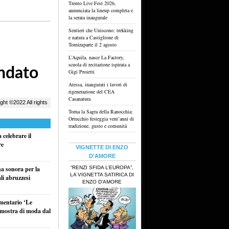
Trento Live Fest 2026,
annunciata la lineup completa e
la serata inaugurale
Sentieri che Uniscono: trekking
e natura a Castiglione di
Tornimparte il 2 agosto
L’Aquila, nasce La Factory,
scuola di recitazione ispirata a
Gigi Proietti
Atessa, inaugurati i lavori di
rigenerazione del CEA
Casanatura
Torna la Sagra della Ranocchia:
Ortucchio festeggia vent’anni di
tradizione, gusto e comunità
celebrare il
re
VIGNETTE DI ENZO
D'AMORE
“RENZI SFIDA L’EUROPA”,
na sonora per la
LA VIGNETTA SATIRICA DI
li abruzzesi
ENZO D’AMORE
umentario ‘Le
a mostra di moda dal