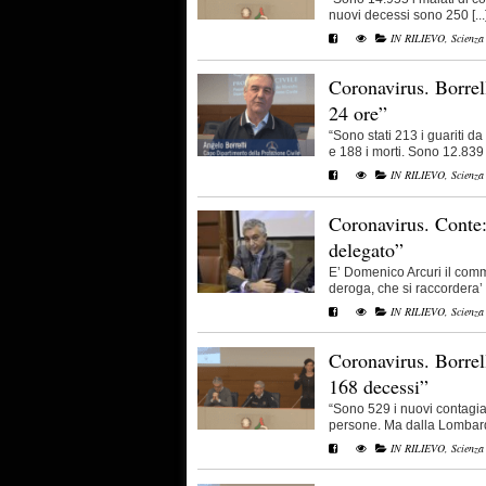
nuovi decessi sono 250 [...
IN RILIEVO
,
Scienza
Coronavirus. Borrell
24 ore”
“Sono stati 213 i guariti d
e 188 i morti. Sono 12.839 i 
IN RILIEVO
,
Scienza
Coronavirus. Conte
delegato”
E’ Domenico Arcuri il comm
deroga, che si raccordera’ [.
IN RILIEVO
,
Scienza
Coronavirus. Borrell
168 decessi”
“Sono 529 i nuovi contagiat
persone. Ma dalla Lombardi
IN RILIEVO
,
Scienza