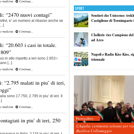
 e medicina
Continua...
Sport
li: “2470 nuovi contagi”
Sentieri che Uniscono: trek
Castiglione di Tornimparte i
sitivi, e’ un numero al ribasso anche se
..]
 e medicina
Continua...
Chelleris vice Campione d
ad Arco
i: “20.603 i casi in totale.
1.809”
Napoli e Radio Kiss Kiss, si
 in atto rispetto a ieri sono 2.853 i
triennale
ano [...]
 e medicina
Continua...
: “2.795 malati in piu’ di ieri,
 oggi”
talia sono 17.750, 2.795 in piu’ di ieri. Il
.]
 e medicina
Continua...
Photogallery
ntagiati in piu’ di ieri, 250
L’Aquila: cerimonia solenne per ri
Basilica Collemaggio
navirus in Italia, 2.116 in piu’ di ieri. I