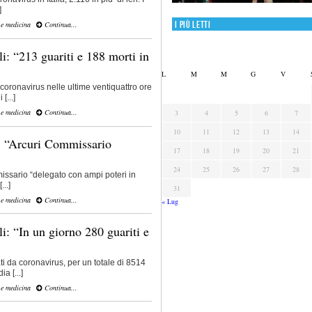
]
I più letti
 e medicina
Continua...
i: “213 guariti e 188 morti in
L
M
M
G
V
a coronavirus nelle ultime ventiquattro ore
[...]
 e medicina
Continua...
3
4
5
6
7
10
11
12
13
14
: “Arcuri Commissario
17
18
19
20
21
24
25
26
27
28
issario “delegato con ampi poteri in
..]
31
 e medicina
Continua...
« Lug
i: “In un giorno 280 guariti e
i da coronavirus, per un totale di 8514
a [...]
 e medicina
Continua...