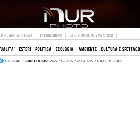
O – L’AQUILA RIFLESSA
LAVORA CON NOI
LA BOTTEGA DEI GIOVANI ARTISTI
TUALITA’
ESTERI
POLITICA
ECOLOGIA – AMBIENTE
CULTURA E SPETTAC
CICLISMO
GARE DI RESISTENZA
GRECIA
NORVEGIA
OMAR DI FELICE