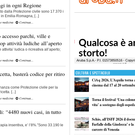
agi in ogni Regione
 dalla Protezione civile sono 17.370 i
 in Emilia-Romagna, [...]
 e medicina
Continua...
 accesso parchi, ville e
op attività ludiche all’aperto
attivita’ ludica o ricreativa all’aperto;
 e medicina
Continua...
cetta, basterà codice per ritiro
Cultura e Spettacolo
CiAq 2026, L’Aquila torna a 
cinema dal 17 al 20 settemb
inanza come Protezione civile per la
etta. [...]
 e medicina
Continua...
Torna il festival ‘Una colon
vita’ a sostegno degli ospeda
i: “4480 nuovi casi, in tutto
Schio, all’ISFF 2026 il doc
Farfalle della Giudecca’ e l
rapia insentiva, e’ l’8%.”Sono 33.190 le
carcere di Venezia