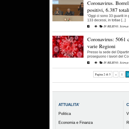
Coronavirus. Borrel
positivi, 6.387 total
“Oggi ci sono 33 guariti in
133 decessi, in totlae [...]
IN RILIEVO
,
Scienza
Coronavirus: 5061 c
varie Regioni
Presso la sede del Diparti
proseguono i lavori del Comi
IN RILIEVO
,
Scienza
Pagina 2 di 5
«
1
2
ATTUALITA’
C
Politica
V
Economia e Finanza
R