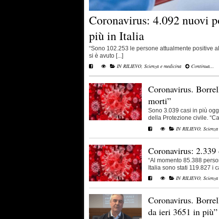
Coronavirus: 4.092 nuovi po
più in Italia
“Sono 102.253 le persone attualmente positive al c
si è avuto [...]
IN RILIEVO
,
Scienza e medicina
Continua...
Coronavirus. Borrell
morti”
Sono 3.039 casi in più oggi 
della Protezione civile. “Cal
IN RILIEVO
,
Scienza
Coronavirus: 2.339 
“Al momento 85.388 persone 
Italia sono stati 119.827 i cas
IN RILIEVO
,
Scienza
Coronavirus. Borrell
da ieri 3651 in più”