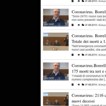
IN RILIEVO
,
Scienza
Coronavirus. Borrel
“Sono 2470 i nuovi casi po
non sono presenti i dati di [.
IN RILIEVO
,
Scienza
Coronavirus. Borrell
Totale dei morti a 
“Nell’emergenza coronavirus
nuovi casi positivi, che port
IN RILIEVO
,
Scienza
Coronavirus.Borrelli
175 morti tra ieri e
“I malati di coronavirus in I
numero complessivo dei [..
IN RILIEVO
,
Scienza
Coronavirus: 2116 co
nuovi decessi
“Sono 14.955 i malati di coro