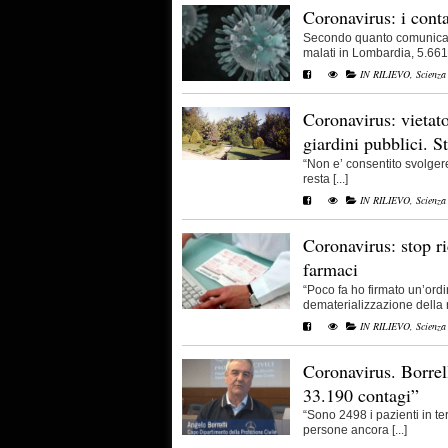
Coronavirus: i cont
Secondo quanto comunicato
malati in Lombardia, 5.661
IN RILIEVO
,
Scienza
Coronavirus: vietato
giardini pubblici. St
“Non e’ consentito svolgere 
resta [...]
IN RILIEVO
,
Scienza
Coronavirus: stop ri
farmaci
“Poco fa ho firmato un’ord
dematerializzazione della ric
IN RILIEVO
,
Scienza
Coronavirus. Borrell
33.190 contagi”
“Sono 2498 i pazienti in te
persone ancora [...]