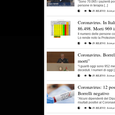
“Sono 70.065 i pazienti posi
persone in terapia [...]
IN RILIEVO
,
Scienza
Coronavirus. In Ital
86.498. Morti 969 i
Il numero delle persone con
Lo rende noto la Protezione 
IN RILIEVO
,
Scienza
Coronavirus. Borrell
morti”
“I guariti oggi sono 952 men
deceduti. I numeri di oggi [.
IN RILIEVO
,
Scienza
Coronavirus: 12 posi
Borrelli negativo
“Alcuni dipendenti del Dip
risultati positivi al Coronavi
IN RILIEVO
,
Scienza