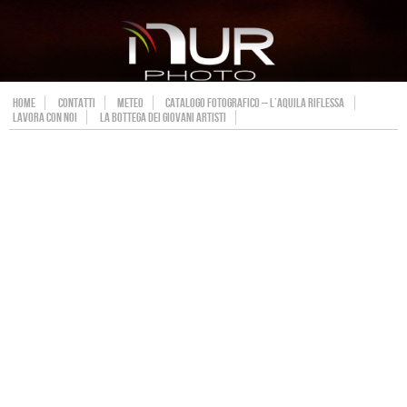
HOME
CONTATTI
METEO
CATALOGO FOTOGRAFICO – L’AQUILA RIFLESSA
LAVORA CON NOI
LA BOTTEGA DEI GIOVANI ARTISTI