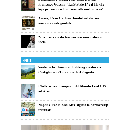
Francesco Guccini: ‘La Statale 17 è il filo che
lega per sempre Francesco alla nostra terra’
Arona, il San Carlone chiude l’estate con
musica e visite guidate
Zucchero ricorda Guccini con una dedica sui
social
Sport
Sentieri che Uniscono: trekking e natura a
Castiglione di Tornimparte il 2 agosto
Chelleris vice Campione del Mondo Lead U19
ad Arco
Napoli e Radio Kiss Kiss, siglata la partnership
triennale