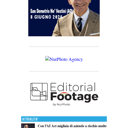
Attualita'
Con l’AI Act migliaia di aziende a rischio multe