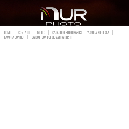
HOME
CONTATTI
METEO
CATALOGO FOTOGRAFICO – L’AQUILA RIFLESSA
LAVORA CON NOI
LA BOTTEGA DEI GIOVANI ARTISTI