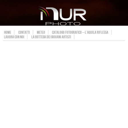
HOME
CONTATTI
METEO
CATALOGO FOTOGRAFICO – L’AQUILA RIFLESSA
LAVORA CON NOI
LA BOTTEGA DEI GIOVANI ARTISTI