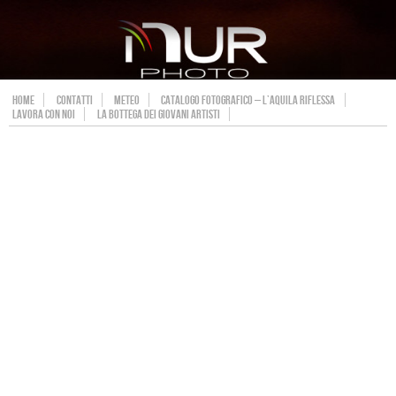
HOME
CONTATTI
METEO
CATALOGO FOTOGRAFICO – L’AQUILA RIFLESSA
LAVORA CON NOI
LA BOTTEGA DEI GIOVANI ARTISTI