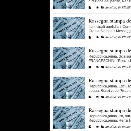
direzione del partito, Renzi 
Attualita'
,
IN RILIE
Rassegna stampa de
I principali quotidiani Cor
Ore La Stampa Il Messaggero
Attualita'
,
IN RILIE
Rassegna stampa de
Repubblica,prima. Scisison
FRANCESCHINI: “Renzi sia ge
Attualita'
,
IN RILIE
Rassegna stampa de
Repubblica,prima. Escluso 
tregua. Renzi vede Pisapia e
Attualita'
,
IN RILIE
Rassegna stampa de
Repubblica,prima. Pd, rott
Repubblica,prima. Renzi tira
Attualita'
,
IN RILIE