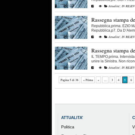
Attualita'
,
IN RILIE
Rassegna stampa de
Repubblica,prima. EZIO M
Repubblica,p7. Da D’Alem
Attualita'
,
IN RILIE
Rassegna stampa de
IL TEMPO,prima. Intervist
unire la Sinistra. Non ricono
Attualita'
,
IN RILIE
Pagina 5 di 38
« Prima
«
...
3
4
5
6
ATTUALITA’
C
Politica
V