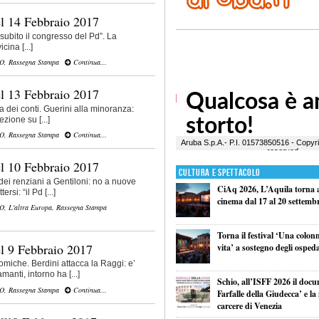
l 14 Febbraio 2017
subito il congresso del Pd”. La
cina [...]
VO
,
Rassegna Stampa
Continua...
l 13 Febbraio 2017
a dei conti. Guerini alla minoranza:
ezione su [...]
VO
,
Rassegna Stampa
Continua...
l 10 Febbraio 2017
Cultura e Spettacolo
ei renziani a Gentiloni: no a nuove
CiAq 2026, L’Aquila torna a 
rsi: “il Pd [...]
cinema dal 17 al 20 settemb
VO
,
L'altra Europa
,
Rassegna Stampa
Torna il festival ‘Una colon
l 9 Febbraio 2017
vita’ a sostegno degli ospeda
miche. Berdini attacca la Raggi: e’
anti, intorno ha [...]
Schio, all’ISFF 2026 il doc
VO
,
Rassegna Stampa
Continua...
Farfalle della Giudecca’ e l
carcere di Venezia