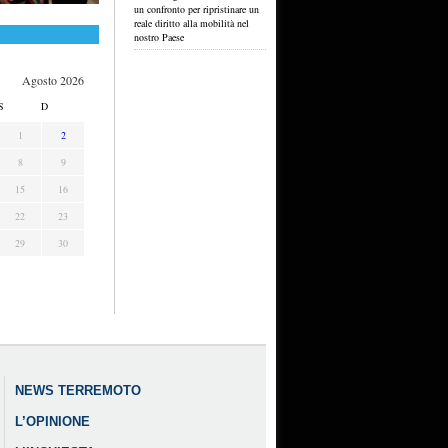
un confronto per ripristinare un
reale diritto alla mobilità nel
nostro Paese
Agosto 2026
S
D
1
2
8
9
15
16
22
23
29
30
NEWS TERREMOTO
L’OPINIONE