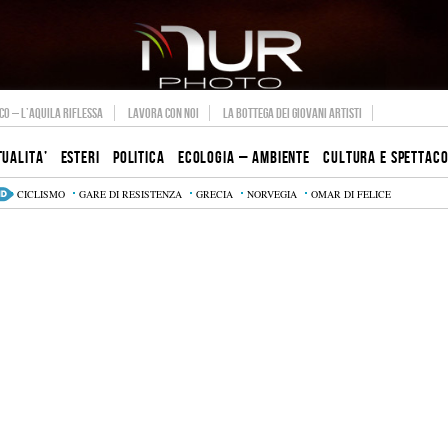
O – L’AQUILA RIFLESSA
LAVORA CON NOI
LA BOTTEGA DEI GIOVANI ARTISTI
TUALITA’
ESTERI
POLITICA
ECOLOGIA – AMBIENTE
CULTURA E SPETTAC
CICLISMO
GARE DI RESISTENZA
GRECIA
NORVEGIA
OMAR DI FELICE