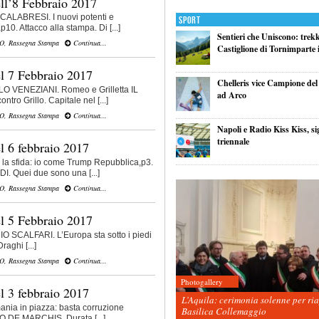
ll’8 Febbraio 2017
CALABRESI. I nuovi potenti e
Sport
10. Attacco alla stampa. Di [...]
Sentieri che Uniscono: trek
VO
,
Rassegna Stampa
Continua...
Castiglione di Tornimparte i
l 7 Febbraio 2017
Chelleris vice Campione d
 VENEZIANI. Romeo e Grilletta IL
ad Arco
ro Grillo. Capitale nel [...]
VO
,
Rassegna Stampa
Continua...
Napoli e Radio Kiss Kiss, si
triennale
l 6 febbraio 2017
 la sfida: io come Trump Repubblica,p3.
. Quei due sono una [...]
VO
,
Rassegna Stampa
Continua...
l 5 Febbraio 2017
 SCALFARI. L’Europa sta sotto i piedi
aghi [...]
VO
,
Rassegna Stampa
Continua...
Photogallery
l 3 febbraio 2017
L’Aquila: cerimonia solenne per ri
ania in piazza: basta corruzione
Basilica Collemaggio
 DE MARCHIS. Durata [...]