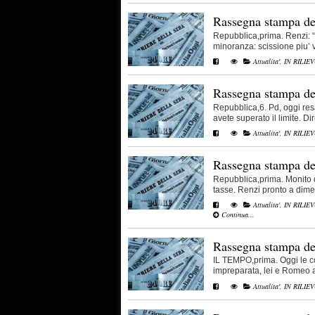
Rassegna stampa de
Repubblica,prima. Renzi: “
minoranza: scissione piu’ vi
Attualita'
,
IN RILIE
Rassegna stampa de
Repubblica,6. Pd, oggi res
avete superato il limite. Dir
Attualita'
,
IN RILIE
Rassegna stampa de
Repubblica,prima. Monito d
tasse. Renzi pronto a dimette
Attualita'
,
IN RILIE
Continua...
Rassegna stampa de
IL TEMPO,prima. Oggi le co
impreparata, lei e Romeo am
Attualita'
,
IN RILIE