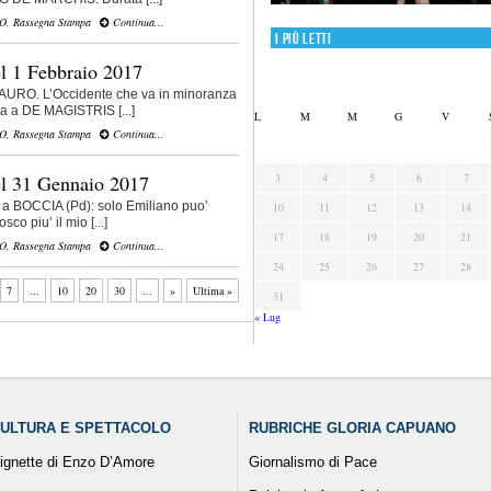
VO
,
Rassegna Stampa
Continua...
I più letti
l 1 Febbraio 2017
AURO. L’Occidente che va in minoranza
a a DE MAGISTRIS [...]
L
M
M
G
V
VO
,
Rassegna Stampa
Continua...
3
4
5
6
7
l 31 Gennaio 2017
a a BOCCIA (Pd): solo Emiliano puo’
10
11
12
13
14
sco piu’ il mio [...]
17
18
19
20
21
VO
,
Rassegna Stampa
Continua...
24
25
26
27
28
7
...
10
20
30
...
»
Ultima »
31
« Lug
ULTURA E SPETTACOLO
RUBRICHE GLORIA CAPUANO
ignette di Enzo D’Amore
Giornalismo di Pace