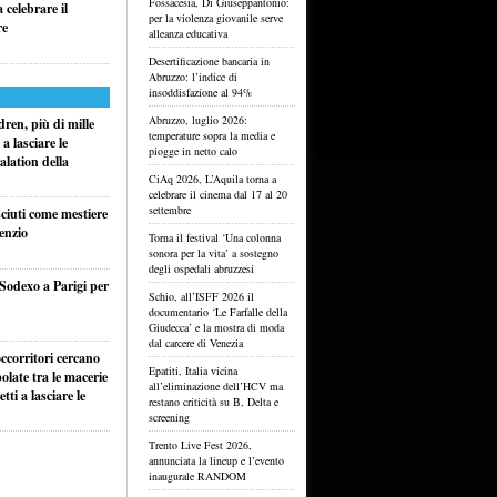
Fossacesia, Di Giuseppantonio:
celebrare il
per la violenza giovanile serve
re
alleanza educativa
Desertificazione bancaria in
Abruzzo: l’indice di
insoddisfazione al 94%
Abruzzo, luglio 2026:
ren, più di mille
temperature sopra la media e
a lasciare le
piogge in netto calo
alation della
CiAq 2026, L’Aquila torna a
celebrare il cinema dal 17 al 20
settembre
sciuti come mestiere
lenzio
Torna il festival ‘Una colonna
sonora per la vita’ a sostegno
degli ospedali abruzzesi
 Sodexo a Parigi per
Schio, all’ISFF 2026 il
documentario ‘Le Farfalle della
Giudecca’ e la mostra di moda
dal carcere di Venezia
ccorritori cercano
Epatiti, Italia vicina
olate tra le macerie
all’eliminazione dell’HCV ma
ti a lasciare le
restano criticità su B, Delta e
screening
Trento Live Fest 2026,
annunciata la lineup e l’evento
inaugurale RANDOM