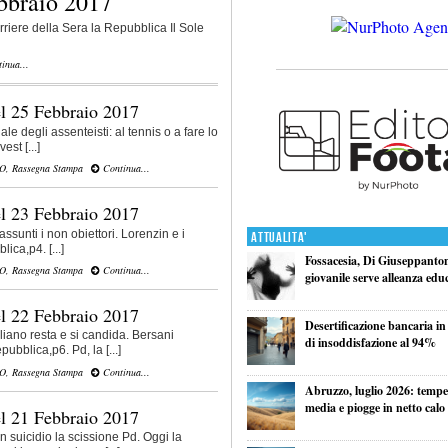
bbraio 2017
iere della Sera la Repubblica Il Sole
inua...
l 25 Febbraio 2017
e degli assenteisti: al tennis o a fare lo
st [...]
VO
,
Rassegna Stampa
Continua...
l 23 Febbraio 2017
ssunti i non obiettori. Lorenzin e i
Attualita'
ca,p4. [...]
Fossacesia, Di Giuseppantoni
VO
,
Rassegna Stampa
Continua...
giovanile serve alleanza edu
l 22 Febbraio 2017
Desertificazione bancaria in
iano resta e si candida. Bersani
di insoddisfazione al 94%
pubblica,p6. Pd, la [...]
VO
,
Rassegna Stampa
Continua...
Abruzzo, luglio 2026: tempe
media e piogge in netto calo
l 21 Febbraio 2017
 suicidio la scissione Pd. Oggi la