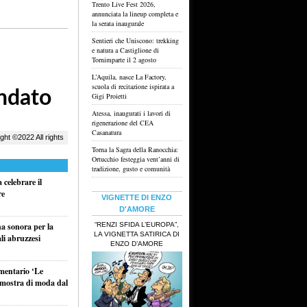
Trento Live Fest 2026,
annunciata la lineup completa e
la serata inaugurale
Sentieri che Uniscono: trekking
e natura a Castiglione di
Tornimparte il 2 agosto
L’Aquila, nasce La Factory,
scuola di recitazione ispirata a
Gigi Proietti
Atessa, inaugurati i lavori di
rigenerazione del CEA
Casanatura
Torna la Sagra della Ranocchia:
Ortucchio festeggia vent’anni di
tradizione, gusto e comunità
celebrare il
re
VIGNETTE DI ENZO
D'AMORE
“RENZI SFIDA L’EUROPA”,
na sonora per la
LA VIGNETTA SATIRICA DI
li abruzzesi
ENZO D’AMORE
umentario ‘Le
a mostra di moda dal