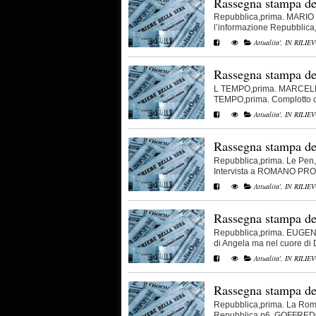
Rassegna stampa de
Repubblica,prima. MARIO 
l’informazione Repubblica,p
Attualita'
,
IN RILIE
Rassegna stampa de
L TEMPO,prima. MARCELLO
TEMPO,prima. Complotto cont
Attualita'
,
IN RILIE
Rassegna stampa de
Repubblica,prima. Le Pen,
Intervista a ROMANO PRODI
Attualita'
,
IN RILIE
Rassegna stampa de
Repubblica,prima. EUGENIO
di Angela ma nel cuore di Dr
Attualita'
,
IN RILIE
Rassegna stampa de
Repubblica,prima. La Rom
Repubblica,p6. GOFFREDO