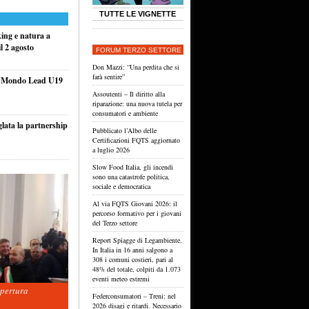
TUTTE LE VIGNETTE
king e natura a
l 2 agosto
FORUM TERZO SETTORE
Don Mazzi: “Una perdita che si
farà sentire”
el Mondo Lead U19
Assoutenti – Il diritto alla
riparazione: una nuova tutela per
consumatori e ambiente
glata la partnership
Pubblicato l’Albo delle
Certificazioni FQTS aggiornato
a luglio 2026
Slow Food Italia, gli incendi
sono una catastrofe politica,
sociale e democratica
Al via FQTS Giovani 2026: il
percorso formativo per i giovani
del Terzo settore
Report Spiagge di Legambiente.
In Italia in 16 anni salgono a
308 i comuni costieri, pari al
48% del totale, colpiti da 1.073
eventi meteo estremi
apertura
Federconsumatori – Treni: nel
2026 disagi e ritardi. Necessario