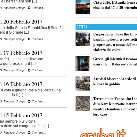
e i bersaniani non [...]
CiAq 2026, L’Aquila torna a 
cinema dal 17 al 20 settemb
VO
,
Rassegna Stampa
Continua...
l 20 Febbraio 2017
Esteri
riere della Sera la Repubblica Il Sole 24
 il Giornale [...]
Cisgiordania: Save the Child
bambini palestinesi costretti 
VO
,
Rassegna Stampa
Continua...
proprie case a causa dell’esc
violenza dei coloni
l 17 Febbraio 2017
Grecia, gli infermieri ricono
e Pd, l’ultima mediazione.
usurante: l’Italia resta in si
neroso, slitti il [...]
VO
,
Rassegna Stampa
Continua...
Attivisti bloccano la sede di
l 16 Febbraio 2017
le uova in gabbia
il voto a giugno. Nel Pd si cerca una
 blinda il [...]
Terremoto in Venezuela: i so
VO
,
Rassegna Stampa
Continua...
di salvare le persone intrapp
mentre i bambini sono costret
l 15 Febbraio 2017
loro case
ura sempre piu’ vicina
 dritto sul congresso: “mi [...]
VO
,
Rassegna Stampa
Continua...