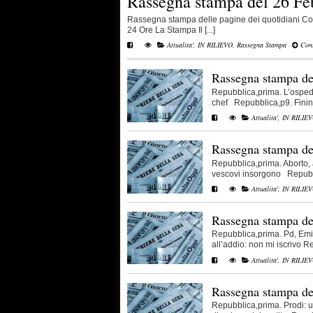
Rassegna stampa del 26 Fe
Rassegna stampa delle pagine dei quotidiani Corr
24 Ore La Stampa Il [...]
Attualita'
,
IN RILIEVO
,
Rassegna Stampa
Cont
Rassegna stampa de
Repubblica,prima. L’ospedal
chef Repubblica,p9. Fininve
Attualita'
,
IN RILIE
Rassegna stampa de
Repubblica,prima. Aborto, a
vescovi insorgono Repubbli
Attualita'
,
IN RILIE
Rassegna stampa de
Repubblica,prima. Pd, Emil
all’addio: non mi iscrivo Re
Attualita'
,
IN RILIE
Rassegna stampa de
Repubblica,prima. Prodi: un