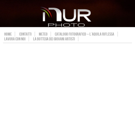
HOME
CONTATTI
METEO
CATALOGO FOTOGRAFICO – L’AQUILA RIFLESSA
LAVORA CON NOI
LA BOTTEGA DEI GIOVANI ARTISTI