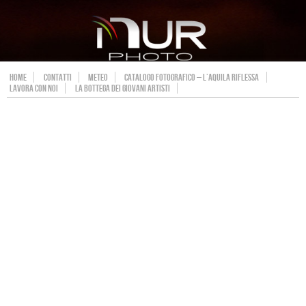
HOME
CONTATTI
METEO
CATALOGO FOTOGRAFICO – L’AQUILA RIFLESSA
LAVORA CON NOI
LA BOTTEGA DEI GIOVANI ARTISTI