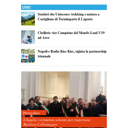
Sport
Sentieri che Uniscono: trekking e natura a
Castiglione di Tornimparte il 2 agosto
Chelleris vice Campione del Mondo Lead U19
ad Arco
Napoli e Radio Kiss Kiss, siglata la partnership
triennale
Photogallery
L’Aquila: cerimonia solenne per riapertura
Basilica Collemaggio