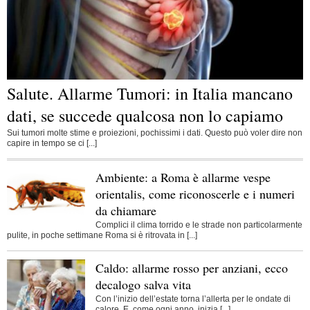
Salute. Allarme Tumori: in Italia mancano
dati, se succede qualcosa non lo capiamo
Sui tumori molte stime e proiezioni, pochissimi i dati. Questo può voler dire non
capire in tempo se ci [...]
Ambiente: a Roma è allarme vespe
orientalis, come riconoscerle e i numeri
da chiamare
Complici il clima torrido e le strade non particolarmente
pulite, in poche settimane Roma si è ritrovata in [...]
Caldo: allarme rosso per anziani, ecco
decalogo salva vita
Con l’inizio dell’estate torna l’allerta per le ondate di
calore. E, come ogni anno, inizia [...]