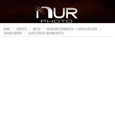
HOME
CONTATTI
METEO
CATALOGO FOTOGRAFICO – L’AQUILA RIFLESSA
LAVORA CON NOI
LA BOTTEGA DEI GIOVANI ARTISTI