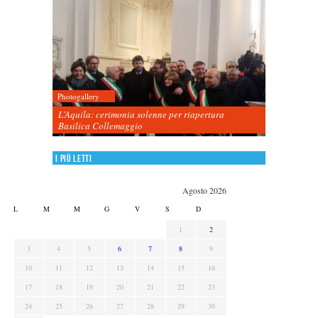
Photogallery
L’Aquila: cerimonia solenne per riapertura
Basilica Collemaggio
I più letti
Agosto 2026
L
M
M
G
V
S
D
1
2
3
4
5
6
7
8
9
10
11
12
13
14
15
16
17
18
19
20
21
22
23
24
25
26
27
28
29
30