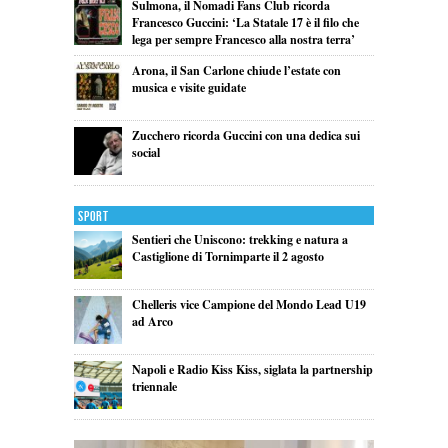
Sulmona, il Nomadi Fans Club ricorda
Francesco Guccini: ‘La Statale 17 è il filo che
lega per sempre Francesco alla nostra terra’
Arona, il San Carlone chiude l’estate con
musica e visite guidate
Zucchero ricorda Guccini con una dedica sui
social
Sport
Sentieri che Uniscono: trekking e natura a
Castiglione di Tornimparte il 2 agosto
Chelleris vice Campione del Mondo Lead U19
ad Arco
Napoli e Radio Kiss Kiss, siglata la partnership
triennale