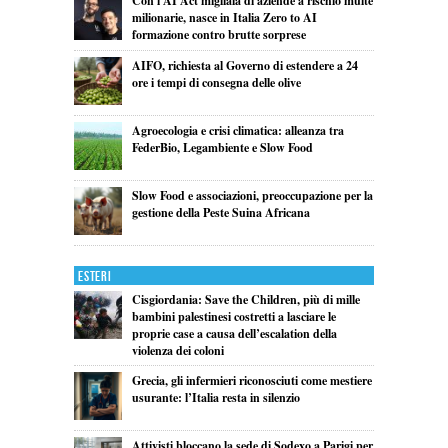
Con l’AI Act migliaia di aziende a rischio multe
milionarie, nasce in Italia Zero to AI
formazione contro brutte sorprese
AIFO, richiesta al Governo di estendere a 24
ore i tempi di consegna delle olive
Agroecologia e crisi climatica: alleanza tra
FederBio, Legambiente e Slow Food
Slow Food e associazioni, preoccupazione per la
gestione della Peste Suina Africana
Esteri
Cisgiordania: Save the Children, più di mille
bambini palestinesi costretti a lasciare le
proprie case a causa dell’escalation della
violenza dei coloni
Grecia, gli infermieri riconosciuti come mestiere
usurante: l’Italia resta in silenzio
Attivisti bloccano la sede di Sodexo a Parigi per