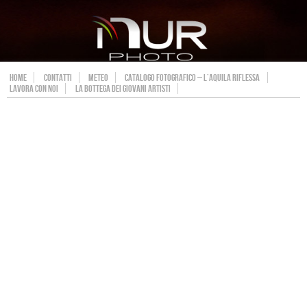
HOME
CONTATTI
METEO
CATALOGO FOTOGRAFICO – L’AQUILA RIFLESSA
LAVORA CON NOI
LA BOTTEGA DEI GIOVANI ARTISTI