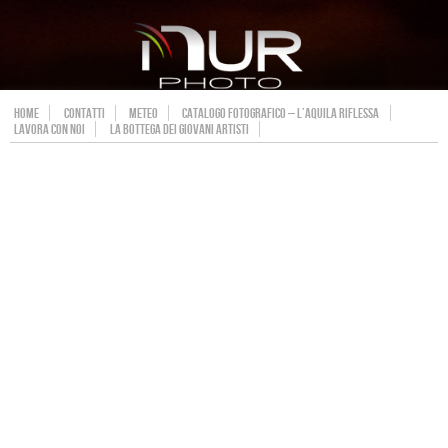
HOME
CONTATTI
METEO
CATALOGO FOTOGRAFICO – L’AQUILA RIFLESSA
LAVORA CON NOI
LA BOTTEGA DEI GIOVANI ARTISTI