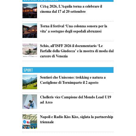
CiAq 2026, L’Aquila torna a celebrare il
cinema dal 17 al 20 settembre
Torna il festival ‘Una colonna sonora per la
vita’ a sostegno degli ospedali abruzzesi
Schio, all’ISFF 2026 il documentario ‘Le
Farfalle della Giudecca’ e la mostra di moda dal
carcere di Venezia
Sport
Sentieri che Uniscono: trekking e natura a
Castiglione di Tornimparte il 2 agosto
Chelleris vice Campione del Mondo Lead U19
ad Arco
Napoli e Radio Kiss Kiss, siglata la partnership
triennale