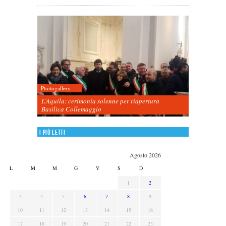
Photogallery
L’Aquila: cerimonia solenne per riapertura
Basilica Collemaggio
I più letti
Agosto 2026
L
M
M
G
V
S
D
1
2
3
4
5
6
7
8
9
10
11
12
13
14
15
16
17
18
19
20
21
22
23