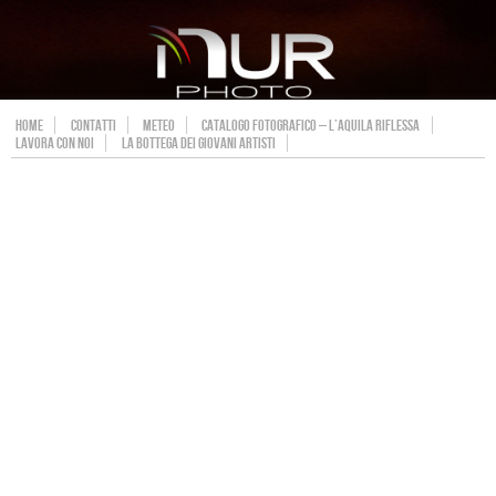
HOME
CONTATTI
METEO
CATALOGO FOTOGRAFICO – L’AQUILA RIFLESSA
LAVORA CON NOI
LA BOTTEGA DEI GIOVANI ARTISTI