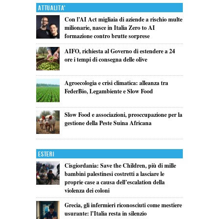
Attualita'
Con l’AI Act migliaia di aziende a rischio multe
milionarie, nasce in Italia Zero to AI
formazione contro brutte sorprese
AIFO, richiesta al Governo di estendere a 24
ore i tempi di consegna delle olive
Agroecologia e crisi climatica: alleanza tra
FederBio, Legambiente e Slow Food
Slow Food e associazioni, preoccupazione per la
gestione della Peste Suina Africana
Esteri
Cisgiordania: Save the Children, più di mille
bambini palestinesi costretti a lasciare le
proprie case a causa dell’escalation della
violenza dei coloni
Grecia, gli infermieri riconosciuti come mestiere
usurante: l’Italia resta in silenzio