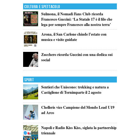
Cultura e Spettacolo
Sulmona, il Nomadi Fans Club ricorda
Francesco Guccini: ‘La Statale 17 è il filo che
lega per sempre Francesco alla nostra terra’
Arona, il San Carlone chiude l’estate con
musica e visite guidate
Zucchero ricorda Guccini con una dedica sui
social
Sport
Sentieri che Uniscono: trekking e natura a
Castiglione di Tornimparte il 2 agosto
Chelleris vice Campione del Mondo Lead U19
ad Arco
Napoli e Radio Kiss Kiss, siglata la partnership
triennale