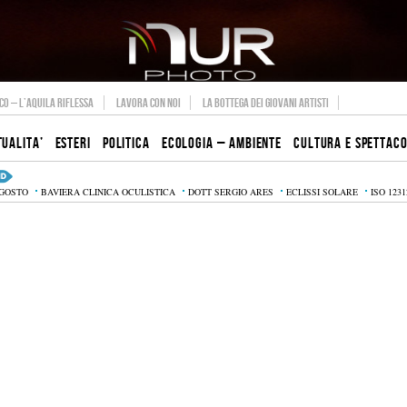
O – L’AQUILA RIFLESSA
LAVORA CON NOI
LA BOTTEGA DEI GIOVANI ARTISTI
TUALITA’
ESTERI
POLITICA
ECOLOGIA – AMBIENTE
CULTURA E SPETTAC
AGOSTO
BAVIERA CLINICA OCULISTICA
DOTT SERGIO ARES
ECLISSI SOLARE
ISO 1231