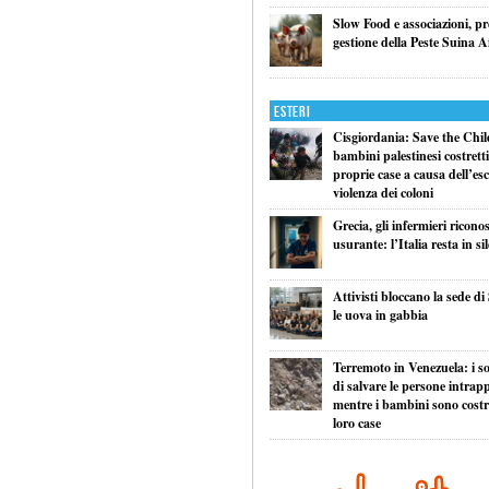
Slow Food e associazioni, p
gestione della Peste Suina A
Esteri
Cisgiordania: Save the Child
bambini palestinesi costretti 
proprie case a causa dell’esc
violenza dei coloni
Grecia, gli infermieri ricono
usurante: l’Italia resta in si
Attivisti bloccano la sede di
le uova in gabbia
Terremoto in Venezuela: i so
di salvare le persone intrapp
mentre i bambini sono costret
loro case