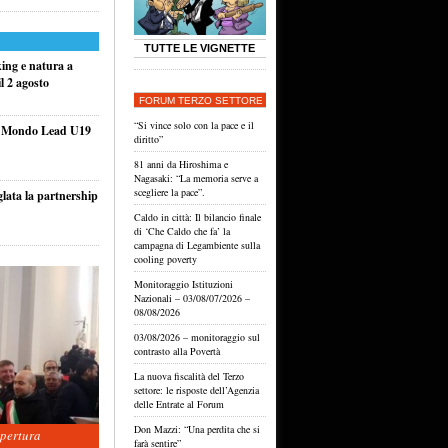
TUTTE LE VIGNETTE
king e natura a
l 2 agosto
FORUM TERZO SETTORE
“Si vince solo con la pace e il
el Mondo Lead U19
diritto”
81 anni da Hiroshima e
Nagasaki: “La memoria serve a
scegliere la pace”.
glata la partnership
Caldo in città: Il bilancio finale
di ‘Che Caldo che fa’ la
campagna di Legambiente sulla
cooling poverty
Monitoraggio Istituzioni
Nazionali – 03/08/07/2026 –
08/08/2026
03/08/2026 – monitoraggio sul
contrasto alla Povertà
La nuova fiscalità del Terzo
settore: le risposte dell’Agenzia
delle Entrate al Forum
Don Mazzi: “Una perdita che si
apertura
farà sentire”