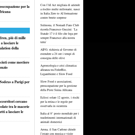
Con l’AI Act migliaia di aziende
reoccupazione per la
a rischio multe milionarie, nasce
fricana
in Italia Zero to AI formazione
contro brutte sorprese
Sulmona, il Nomadi Fans Club
ricorda Francesco Guccini: ‘La
Statale 17 è il filo che lega per
ren, più di mille
sempre Francesco alla nostra
terra’
a lasciare le
alation della
AIFO, richiesta al Governo di
estendere a 24 ore i tempi di
consegna delle olive
sciuti come mestiere
Agroecologia e crisi climatica:
lenzio
alleanza tra FederBio,
Legambiente e Slow Food
 Sodexo a Parigi per
Slow Food e associazioni,
preoccupazione per la gestione
della Peste Suina Africana
Eclissi solare 12 agosto, i rischi
ccorritori cercano
per la retina e le regole per
osservarla in sicurezza
olate tra le macerie
ti a lasciare le
Italia al 8° posto mondiale per i
trasferimenti internazionali di
animali domestici
Arona, il San Carlone chiude
l’estate con musica e visite