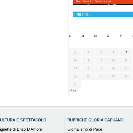
Basilica Collemaggio
I più letti
L
M
M
G
V
3
4
5
6
7
10
11
12
13
14
17
18
19
20
21
24
25
26
27
28
31
« Lug
ULTURA E SPETTACOLO
RUBRICHE GLORIA CAPUANO
ignette di Enzo D’Amore
Giornalismo di Pace