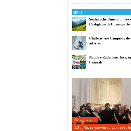
Sport
Sentieri che Uniscono: trek
Castiglione di Tornimparte i
Chelleris vice Campione d
ad Arco
Napoli e Radio Kiss Kiss, si
triennale
Photogallery
L’Aquila: cerimonia solenne per ri