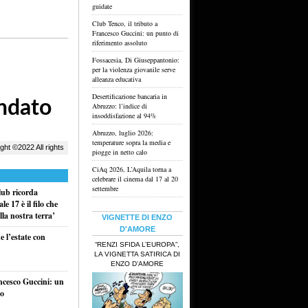
guidate
Club Tenco, il tributo a
Francesco Guccini: un punto di
riferimento assoluto
Fossacesia, Di Giuseppantonio:
per la violenza giovanile serve
alleanza educativa
Desertificazione bancaria in
Abruzzo: l’indice di
insoddisfazione al 94%
Abruzzo, luglio 2026:
temperature sopra la media e
piogge in netto calo
CiAq 2026, L’Aquila torna a
celebrare il cinema dal 17 al 20
settembre
ub ricorda
e 17 è il filo che
la nostra terra’
VIGNETTE DI ENZO
D'AMORE
 l’estate con
“RENZI SFIDA L’EUROPA”,
LA VIGNETTA SATIRICA DI
ENZO D’AMORE
ancesco Guccini: un
to