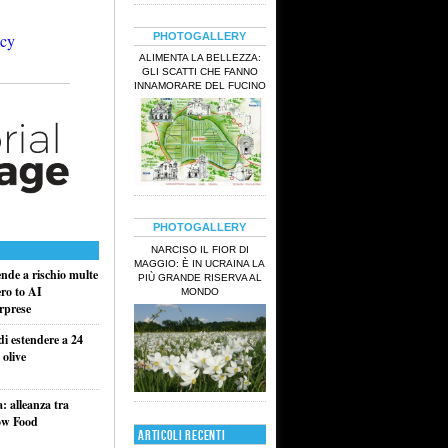
PHOTOGALLERY
ALIMENTA LA BELLEZZA:
GLI SCATTI CHE FANNO
INNAMORARE DEL FUCINO
PHOTOGALLERY
NARCISO IL FIOR DI
MAGGIO: È IN UCRAINA LA
ende a rischio multe
PIÙ GRANDE RISERVA AL
ero to AI
MONDO
rprese
di estendere a 24
 olive
a: alleanza tra
ow Food
ARTICOLI RECENTI