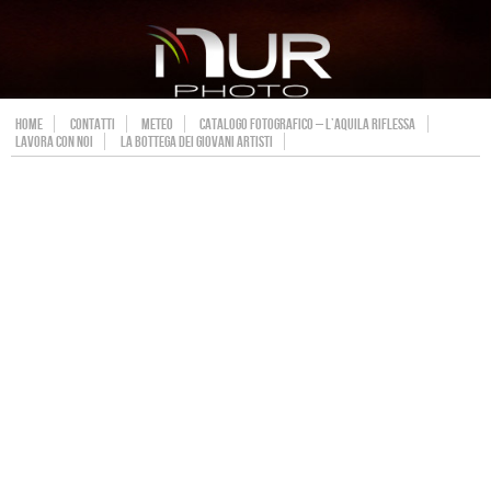
HOME
CONTATTI
METEO
CATALOGO FOTOGRAFICO – L’AQUILA RIFLESSA
LAVORA CON NOI
LA BOTTEGA DEI GIOVANI ARTISTI