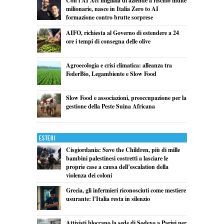
Con l’AI Act migliaia di aziende a rischio multe
milionarie, nasce in Italia Zero to AI
formazione contro brutte sorprese
AIFO, richiesta al Governo di estendere a 24
ore i tempi di consegna delle olive
Agroecologia e crisi climatica: alleanza tra
FederBio, Legambiente e Slow Food
Slow Food e associazioni, preoccupazione per la
gestione della Peste Suina Africana
Esteri
Cisgiordania: Save the Children, più di mille
bambini palestinesi costretti a lasciare le
proprie case a causa dell’escalation della
violenza dei coloni
Grecia, gli infermieri riconosciuti come mestiere
usurante: l’Italia resta in silenzio
Attivisti bloccano la sede di Sodexo a Parigi per