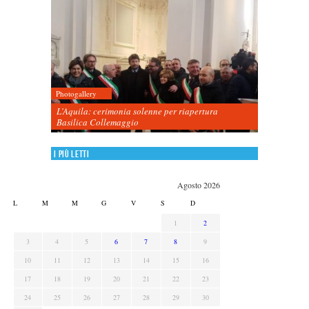
Photogallery
L’Aquila: cerimonia solenne per riapertura
Basilica Collemaggio
I più letti
Agosto 2026
L
M
M
G
V
S
D
1
2
3
4
5
6
7
8
9
10
11
12
13
14
15
16
17
18
19
20
21
22
23
24
25
26
27
28
29
30