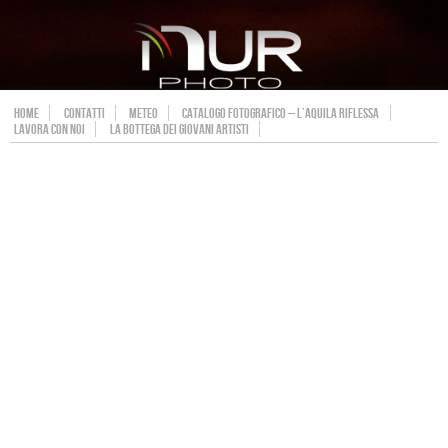
HOME
CONTATTI
METEO
CATALOGO FOTOGRAFICO – L’AQUILA RIFLESSA
LAVORA CON NOI
LA BOTTEGA DEI GIOVANI ARTISTI