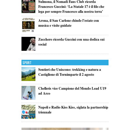
Sulmona, il Nomadi Fans Club ricorda
Francesco Guccini: ‘La Statale 17 è il filo che
lega per sempre Francesco alla nostra terra’
Arona, il San Carlone chiude l’estate con
musica e visite guidate
Zucchero ricorda Guccini con una dedica sui
social
Sport
Sentieri che Uniscono: trekking e natura a
Castiglione di Tornimparte il 2 agosto
Chelleris vice Campione del Mondo Lead U19
ad Arco
Napoli e Radio Kiss Kiss, siglata la partnership
triennale