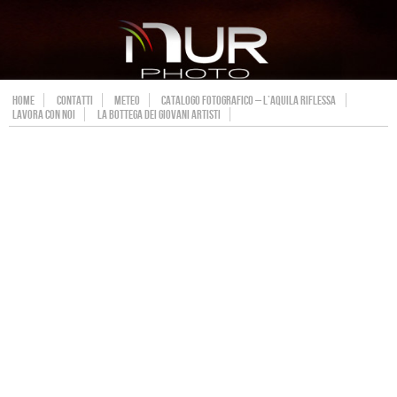
HOME
CONTATTI
METEO
CATALOGO FOTOGRAFICO – L’AQUILA RIFLESSA
LAVORA CON NOI
LA BOTTEGA DEI GIOVANI ARTISTI