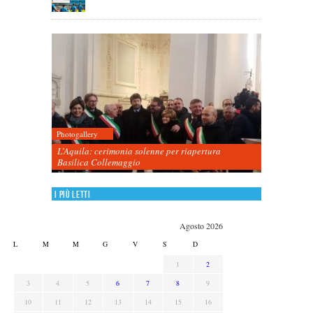
Photogallery
L’Aquila: cerimonia solenne per riapertura
Basilica Collemaggio
I più letti
Agosto 2026
L
M
M
G
V
S
D
1
2
3
4
5
6
7
8
9
10
11
12
13
14
15
16