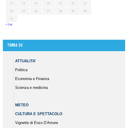
17
18
19
20
21
22
23
24
25
26
27
28
29
30
31
« Lug
Torna su
ATTUALITA’
Politica
Economia e Finanza
Scienza e medicina
METEO
CULTURA E SPETTACOLO
Vignette di Enzo D’Amore