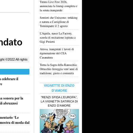
Trento Live Fest 2026,
annunciata la lineup completa e
la serata inaugurale
Sentieri che Uniscono: trekking
e natura a Castiglione di
Tornimparte il 2 agosto
L’Aquila, nasce La Factory,
scuola di recitazione ispirata a
Gigi Proietti
Atessa, inaugurati i lavori di
rigenerazione del CEA
Casanatura
Torna la Sagra della Ranocchia:
Ortucchio festeggia vent’anni di
tradizione, gusto e comunità
celebrare il
re
VIGNETTE DI ENZO
D'AMORE
“RENZI SFIDA L’EUROPA”,
na sonora per la
LA VIGNETTA SATIRICA DI
li abruzzesi
ENZO D’AMORE
umentario ‘Le
a mostra di moda dal