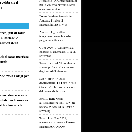
Fossacesia, Di Giuseppantonio:
celebrare il
per la violenza giovanile serve
re
alleanza educativa
Desertificazione bancaria in
Abruzzo: l’indice di
insoddisfazione al 94%
Abruzzo, luglio 2026:
ren, più di mille
temperature sopra la media e
a lasciare le
piogge in netto calo
alation della
CiAq 2026, L’Aquila torna a
celebrare il cinema dal 17 al 20
settembre
sciuti come mestiere
lenzio
Torna il festival ‘Una colonna
sonora per la vita’ a sostegno
degli ospedali abruzzesi
 Sodexo a Parigi per
Schio, all’ISFF 2026 il
documentario ‘Le Farfalle della
Giudecca’ e la mostra di moda
dal carcere di Venezia
ccorritori cercano
Epatiti, Italia vicina
olate tra le macerie
all’eliminazione dell’HCV ma
ti a lasciare le
restano criticità su B, Delta e
screening
Trento Live Fest 2026,
annunciata la lineup e l’evento
inaugurale RANDOM