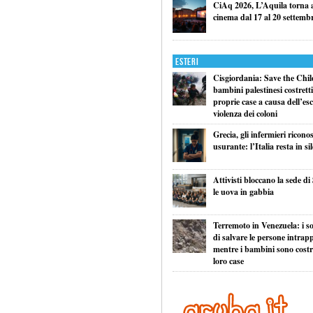
CiAq 2026, L’Aquila torna a 
cinema dal 17 al 20 settemb
Esteri
Cisgiordania: Save the Child
bambini palestinesi costretti 
proprie case a causa dell’esc
violenza dei coloni
Grecia, gli infermieri ricono
usurante: l’Italia resta in si
Attivisti bloccano la sede di
le uova in gabbia
Terremoto in Venezuela: i so
di salvare le persone intrapp
mentre i bambini sono costret
loro case