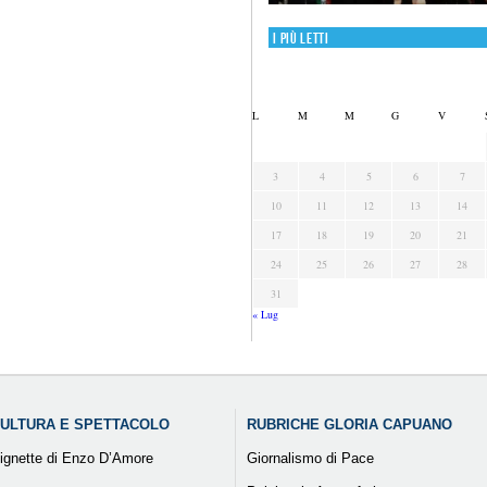
I più letti
L
M
M
G
V
3
4
5
6
7
10
11
12
13
14
17
18
19
20
21
24
25
26
27
28
31
« Lug
ULTURA E SPETTACOLO
RUBRICHE GLORIA CAPUANO
ignette di Enzo D’Amore
Giornalismo di Pace