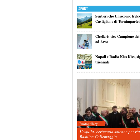
Sport
Sentieri che Uniscono: trek
Castiglione di Tornimparte i
Chelleris vice Campione d
ad Arco
Napoli e Radio Kiss Kiss, si
triennale
Photogallery
L’Aquila: cerimonia solenne per ri
Basilica Collemaggio