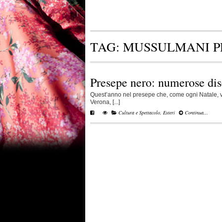
TAG:
MUSSULMANI P
Presepe nero: numerose dis
Quest’anno nel presepe che, come ogni Natale, vien
Verona, [...]
Cultura e Spettacolo
,
Esteri
Continua...