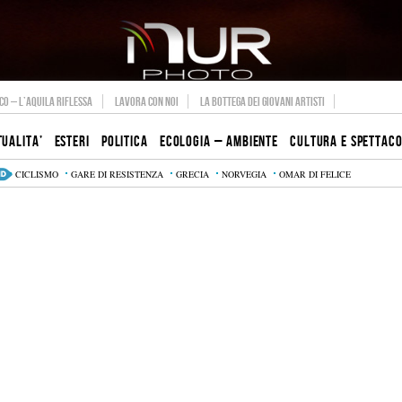
O – L’AQUILA RIFLESSA
LAVORA CON NOI
LA BOTTEGA DEI GIOVANI ARTISTI
TUALITA’
ESTERI
POLITICA
ECOLOGIA – AMBIENTE
CULTURA E SPETTAC
CICLISMO
GARE DI RESISTENZA
GRECIA
NORVEGIA
OMAR DI FELICE