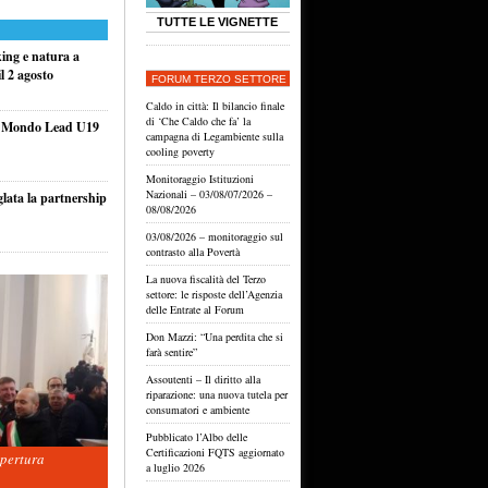
TUTTE LE VIGNETTE
king e natura a
l 2 agosto
FORUM TERZO SETTORE
Caldo in città: Il bilancio finale
di ‘Che Caldo che fa’ la
el Mondo Lead U19
campagna di Legambiente sulla
cooling poverty
Monitoraggio Istituzioni
Nazionali – 03/08/07/2026 –
glata la partnership
08/08/2026
03/08/2026 – monitoraggio sul
contrasto alla Povertà
La nuova fiscalità del Terzo
settore: le risposte dell’Agenzia
delle Entrate al Forum
Don Mazzi: “Una perdita che si
farà sentire”
Assoutenti – Il diritto alla
riparazione: una nuova tutela per
consumatori e ambiente
Pubblicato l’Albo delle
Certificazioni FQTS aggiornato
apertura
a luglio 2026