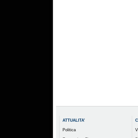
ATTUALITA’
C
Politica
V