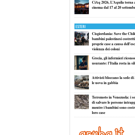
CiAq 2026, L’Aquila torna a 
cinema dal 17 al 20 settemb
Esteri
Cisgiordania: Save the Child
bambini palestinesi costretti 
proprie case a causa dell’esc
violenza dei coloni
Grecia, gli infermieri ricono
usurante: l’Italia resta in si
Attivisti bloccano la sede di
le uova in gabbia
Terremoto in Venezuela: i so
di salvare le persone intrapp
mentre i bambini sono costret
loro case