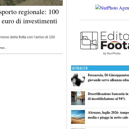
asporto regionale: 100
 euro di investimenti
nnovo della flotta con l’arrivo di 100
nua...
Attualita'
Fossacesia, Di Giuseppantoni
giovanile serve alleanza edu
Desertificazione bancaria in
di insoddisfazione al 94%
Abruzzo, luglio 2026: tempe
media e piogge in netto calo