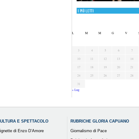
I più letti
L
M
M
G
V
3
4
5
6
7
10
11
12
13
14
17
18
19
20
21
24
25
26
27
28
31
« Lug
ULTURA E SPETTACOLO
RUBRICHE GLORIA CAPUANO
ignette di Enzo D’Amore
Giornalismo di Pace