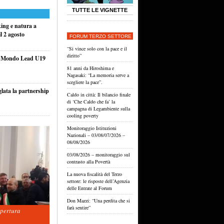
TUTTE LE VIGNETTE
king e natura a
l 2 agosto
FORUM TERZO SETTORE
“Si vince solo con la pace e il
diritto”
el Mondo Lead U19
81 anni da Hiroshima e
Nagasaki: “La memoria serve a
scegliere la pace”.
glata la partnership
Caldo in città: Il bilancio finale
di ‘Che Caldo che fa’ la
campagna di Legambiente sulla
cooling poverty
Monitoraggio Istituzioni
Nazionali – 03/08/07/2026 –
08/08/2026
03/08/2026 – monitoraggio sul
contrasto alla Povertà
La nuova fiscalità del Terzo
settore: le risposte dell’Agenzia
delle Entrate al Forum
Don Mazzi: “Una perdita che si
farà sentire”
apertura