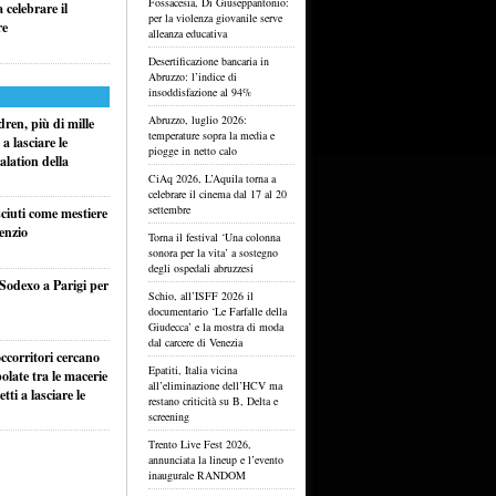
Fossacesia, Di Giuseppantonio:
celebrare il
per la violenza giovanile serve
re
alleanza educativa
Desertificazione bancaria in
Abruzzo: l’indice di
insoddisfazione al 94%
Abruzzo, luglio 2026:
ren, più di mille
temperature sopra la media e
a lasciare le
piogge in netto calo
alation della
CiAq 2026, L’Aquila torna a
celebrare il cinema dal 17 al 20
settembre
sciuti come mestiere
lenzio
Torna il festival ‘Una colonna
sonora per la vita’ a sostegno
degli ospedali abruzzesi
 Sodexo a Parigi per
Schio, all’ISFF 2026 il
documentario ‘Le Farfalle della
Giudecca’ e la mostra di moda
dal carcere di Venezia
ccorritori cercano
Epatiti, Italia vicina
olate tra le macerie
all’eliminazione dell’HCV ma
ti a lasciare le
restano criticità su B, Delta e
screening
Trento Live Fest 2026,
annunciata la lineup e l’evento
inaugurale RANDOM