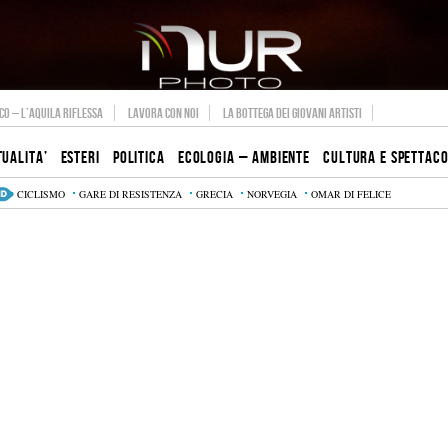
O – L’AQUILA RIFLESSA
LAVORA CON NOI
LA BOTTEGA DEI GIOVANI ARTISTI
TUALITA’
ESTERI
POLITICA
ECOLOGIA – AMBIENTE
CULTURA E SPETTAC
CICLISMO
GARE DI RESISTENZA
GRECIA
NORVEGIA
OMAR DI FELICE