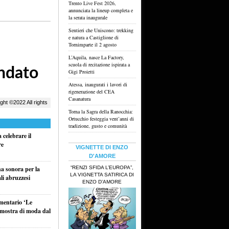
Trento Live Fest 2026,
annunciata la lineup completa e
la serata inaugurale
Sentieri che Uniscono: trekking
e natura a Castiglione di
Tornimparte il 2 agosto
L’Aquila, nasce La Factory,
scuola di recitazione ispirata a
Gigi Proietti
Atessa, inaugurati i lavori di
rigenerazione del CEA
Casanatura
Torna la Sagra della Ranocchia:
Ortucchio festeggia vent’anni di
tradizione, gusto e comunità
celebrare il
re
VIGNETTE DI ENZO
D'AMORE
“RENZI SFIDA L’EUROPA”,
na sonora per la
LA VIGNETTA SATIRICA DI
li abruzzesi
ENZO D’AMORE
umentario ‘Le
a mostra di moda dal