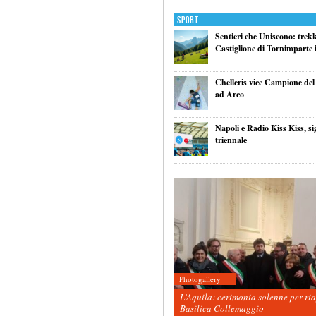
Sport
Sentieri che Uniscono: trek
Castiglione di Tornimparte i
Chelleris vice Campione d
ad Arco
Napoli e Radio Kiss Kiss, si
triennale
Photogallery
L’Aquila: cerimonia solenne per ri
Basilica Collemaggio