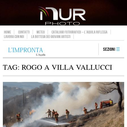
HOME
CONTATTI
METEO
CATALOGO FOTOGRAFICO – L’AQUILA RIFLESSA
LAVORA CON NOI
LA BOTTEGA DEI GIOVANI ARTISTI
Sezioni
TAG:
ROGO A VILLA VALLUCCI