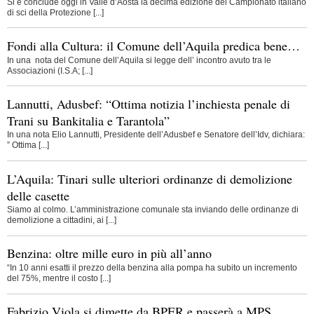
Si è conclude oggi in Valle d’Aosta la decima edizione del Campionato italiano
di sci della Protezione [...]
Fondi alla Cultura: il Comune dell’Aquila predica bene…
In una nota del Comune dell’Aquila si legge dell’ incontro avuto tra le
Associazioni (I.S.A; [...]
Lannutti, Adusbef: “Ottima notizia l’inchiesta penale di
Trani su Bankitalia e Tarantola”
In una nota Elio Lannutti, Presidente dell’Adusbef e Senatore dell’Idv, dichiara:
” Ottima [...]
L’Aquila: Tinari sulle ulteriori ordinanze di demolizione
delle casette
Siamo al colmo. L’amministrazione comunale sta inviando delle ordinanze di
demolizione a cittadini, ai [...]
Benzina: oltre mille euro in più all’anno
“In 10 anni esatti il prezzo della benzina alla pompa ha subito un incremento
del 75%, mentre il costo [...]
Fabrizio Viola si dimette da BPER e passerà a MPS