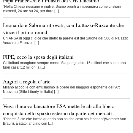
Papa Francesco e i Pilastri del Cristianesimo
“Nella Chiesa nessuno è inutile. Siamo pronti a impegnarci come cristiani
coerenti, 24 ore su 24, per dare [...]
Leonardo e Sabrina ritrovati, con Luttazzi-Ruzzante che
vince il primo round
Un’ANSA di oggi ci dice che dietro la parete est del Salone dei 500 di Palazzo
Vecchio a Firenze, [...]
FIPE, ecco la spesa degli italiani
Gli italiani mangiano sempre meno. Sia per gli oltre 15 milioni che si nutrono
fuori casa (12 milioni a [...]
Auguri a regola d’arte
Milano accoglie con entusiasmo le opere del maggior esponente dell’Art
Nouveau (Stile Liberty, in Italia) [...]
Vega il nuovo lanciatore ESA mette le ali alla libera
conquista dello spazio esterno da parte dei mercati
“Ricerca è ciò che faccio quando non so che cosa sto facendo”(Wernher Von
Braun). È stato lanciato con [...]