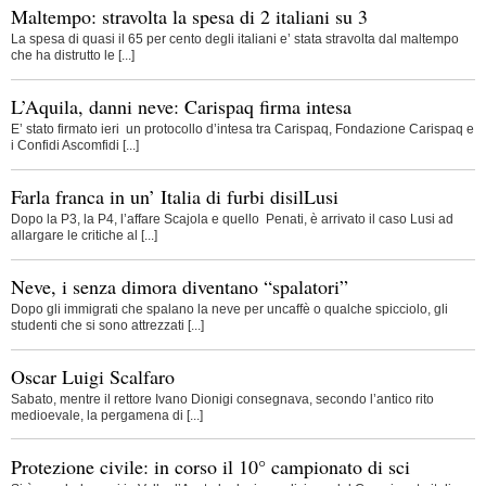
Maltempo: stravolta la spesa di 2 italiani su 3
La spesa di quasi il 65 per cento degli italiani e’ stata stravolta dal maltempo
che ha distrutto le [...]
L’Aquila, danni neve: Carispaq firma intesa
E’ stato firmato ieri un protocollo d’intesa tra Carispaq, Fondazione Carispaq e
i Confidi Ascomfidi [...]
Farla franca in un’ Italia di furbi disilLusi
Dopo la P3, la P4, l’affare Scajola e quello Penati, è arrivato il caso Lusi ad
allargare le critiche al [...]
Neve, i senza dimora diventano “spalatori”
Dopo gli immigrati che spalano la neve per uncaffè o qualche spicciolo, gli
studenti che si sono attrezzati [...]
Oscar Luigi Scalfaro
Sabato, mentre il rettore Ivano Dionigi consegnava, secondo l’antico rito
medioevale, la pergamena di [...]
Protezione civile: in corso il 10° campionato di sci