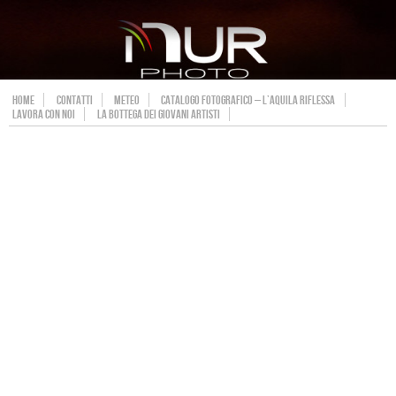
HOME
CONTATTI
METEO
CATALOGO FOTOGRAFICO – L’AQUILA RIFLESSA
LAVORA CON NOI
LA BOTTEGA DEI GIOVANI ARTISTI