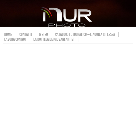
HOME
CONTATTI
METEO
CATALOGO FOTOGRAFICO – L’AQUILA RIFLESSA
LAVORA CON NOI
LA BOTTEGA DEI GIOVANI ARTISTI