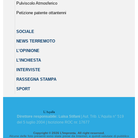
Pulviscolo Atmosferico
Petizione patente ottantenni
SOCIALE
NEWS TERREMOTO
L’OPINIONE
L’INCHIESTA
INTERVISTE
RASSEGNA STAMPA
SPORT
Direttore responsabile: Luisa Stifani
| Aut. Trib. L'Aquila n° 519
del 5 luglio 2004 | Iscrizione ROC nr. 17677
Copyright © 2026 L'Impronta. All right reserved.
Alcune delle foto presenti sono state prese da Internet, e quindi valutate di pubblico