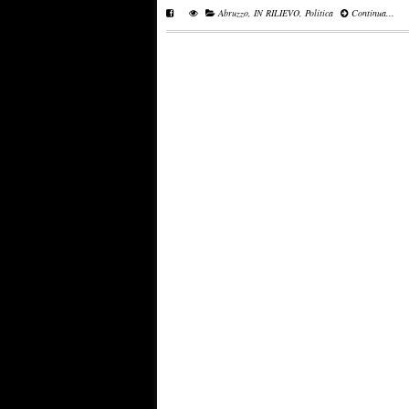
Abruzzo
,
IN RILIEVO
,
Politica
Continua...