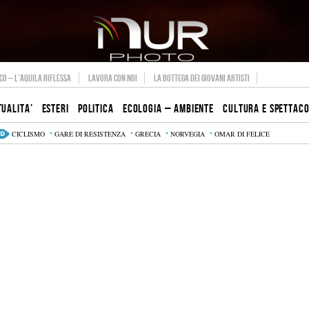
O – L’AQUILA RIFLESSA
LAVORA CON NOI
LA BOTTEGA DEI GIOVANI ARTISTI
TUALITA’
ESTERI
POLITICA
ECOLOGIA – AMBIENTE
CULTURA E SPETTAC
CICLISMO
GARE DI RESISTENZA
GRECIA
NORVEGIA
OMAR DI FELICE