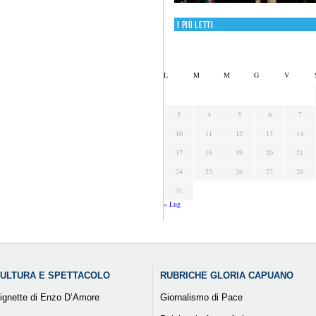
I più letti
L
M
M
G
V
3
4
5
6
7
10
11
12
13
14
17
18
19
20
21
24
25
26
27
28
31
« Lug
ULTURA E SPETTACOLO
RUBRICHE GLORIA CAPUANO
ignette di Enzo D’Amore
Giornalismo di Pace