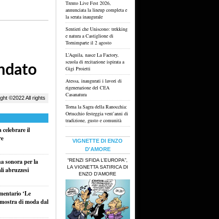
Trento Live Fest 2026,
annunciata la lineup completa e
la serata inaugurale
Sentieri che Uniscono: trekking
e natura a Castiglione di
Tornimparte il 2 agosto
L’Aquila, nasce La Factory,
scuola di recitazione ispirata a
Gigi Proietti
Atessa, inaugurati i lavori di
rigenerazione del CEA
Casanatura
Torna la Sagra della Ranocchia:
Ortucchio festeggia vent’anni di
tradizione, gusto e comunità
celebrare il
re
VIGNETTE DI ENZO
D'AMORE
“RENZI SFIDA L’EUROPA”,
na sonora per la
LA VIGNETTA SATIRICA DI
li abruzzesi
ENZO D’AMORE
umentario ‘Le
a mostra di moda dal