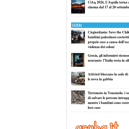
CiAq 2026, L’Aquila torna a 
cinema dal 17 al 20 settemb
Esteri
Cisgiordania: Save the Child
bambini palestinesi costretti 
proprie case a causa dell’esc
violenza dei coloni
Grecia, gli infermieri ricono
usurante: l’Italia resta in si
Attivisti bloccano la sede di
le uova in gabbia
Terremoto in Venezuela: i so
di salvare le persone intrapp
mentre i bambini sono costret
loro case