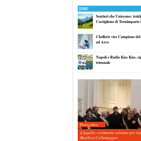
Sport
Sentieri che Uniscono: trek
Castiglione di Tornimparte i
Chelleris vice Campione d
ad Arco
Napoli e Radio Kiss Kiss, si
triennale
Photogallery
L’Aquila: cerimonia solenne per ri
Basilica Collemaggio