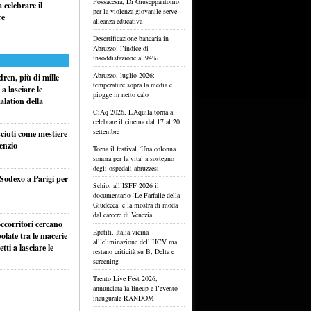
Fossacesia, Di Giuseppantonio:
celebrare il
per la violenza giovanile serve
re
alleanza educativa
Desertificazione bancaria in
Abruzzo: l’indice di
insoddisfazione al 94%
Abruzzo, luglio 2026:
ren, più di mille
temperature sopra la media e
a lasciare le
piogge in netto calo
alation della
CiAq 2026, L’Aquila torna a
celebrare il cinema dal 17 al 20
settembre
sciuti come mestiere
lenzio
Torna il festival ‘Una colonna
sonora per la vita’ a sostegno
degli ospedali abruzzesi
 Sodexo a Parigi per
Schio, all’ISFF 2026 il
documentario ‘Le Farfalle della
Giudecca’ e la mostra di moda
dal carcere di Venezia
ccorritori cercano
Epatiti, Italia vicina
olate tra le macerie
all’eliminazione dell’HCV ma
ti a lasciare le
restano criticità su B, Delta e
screening
Trento Live Fest 2026,
annunciata la lineup e l’evento
inaugurale RANDOM