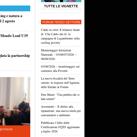
TUTTE LE VIGNETTE
king e natura a
l 2 agosto
FORUM TERZO SETTORE
Caldo in città: Il bilancio finale
di ‘Che Caldo che fa’ la
el Mondo Lead U19
campagna di Legambiente sulla
cooling poverty
Monitoraggio Istituzioni
Nazionali – 03/08/07/2026 –
glata la partnership
08/08/2026
03/08/2026 – monitoraggio sul
contrasto alla Povertà
La nuova fiscalità del Terzo
settore: le risposte dell’Agenzia
delle Entrate al Forum
Don Mazzi: “Una perdita che si
farà sentire”
Assoutenti – Il diritto alla
riparazione: una nuova tutela per
consumatori e ambiente
Pubblicato l’Albo delle
Certificazioni FQTS aggiornato
apertura
a luglio 2026