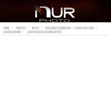
HOME
CONTATTI
METEO
CATALOGO FOTOGRAFICO – L’AQUILA RIFLESSA
LAVORA CON NOI
LA BOTTEGA DEI GIOVANI ARTISTI