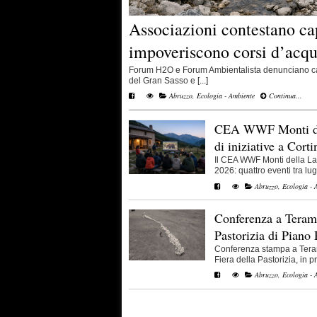
Associazioni contestano ca
impoveriscono corsi d’acqu
Forum H2O e Forum Ambientalista denunciano cap
del Gran Sasso e [...]
Abruzzo
,
Ecologia - Ambiente
Continua...
CEA WWF Monti del
di iniziative a Corti
Il CEA WWF Monti della La
2026: quattro eventi tra lugl
Abruzzo
,
Ecologia - 
Conferenza a Teramo
Pastorizia di Piano
Conferenza stampa a Teram
Fiera della Pastorizia, in pr
Abruzzo
,
Ecologia - 