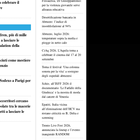
Fossacesia, Di Giuseppantonio:
celebrare il
per la violenza giovanile serve
re
alleanza educativa
Desertificazione bancaria in
Abruzzo: l’indice di
insoddisfazione al 94%
Abruzzo, luglio 2026:
ren, più di mille
temperature sopra la media e
a lasciare le
piogge in netto calo
alation della
CiAq 2026, L’Aquila torna a
celebrare il cinema dal 17 al 20
settembre
sciuti come mestiere
lenzio
Torna il festival ‘Una colonna
sonora per la vita’ a sostegno
degli ospedali abruzzesi
 Sodexo a Parigi per
Schio, all’ISFF 2026 il
documentario ‘Le Farfalle della
Giudecca’ e la mostra di moda
dal carcere di Venezia
ccorritori cercano
Epatiti, Italia vicina
olate tra le macerie
all’eliminazione dell’HCV ma
ti a lasciare le
restano criticità su B, Delta e
screening
Trento Live Fest 2026,
annunciata la lineup e l’evento
inaugurale RANDOM