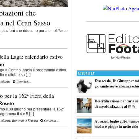
ptazioni che
a nel Gran Sasso
tazioni che riducono portate nel Parco
la Laga: calendario estivo
no
ga a Cortino lancia il programma estivo
Attualita'
io e ottobre su [...]
Fossacesia, Di Giuseppantoni
Ambiente
Continua...
giovanile serve alleanza edu
 per la 162ª Fiera della
Desertificazione bancaria in
 Roseto
di insoddisfazione al 94%
o il 30 giugno per presentare la 162ª
ogramma il 4 e 5 [...]
Ambiente
,
Economia e Finanza
Continua...
Abruzzo, luglio 2026: tempe
media e piogge in netto calo