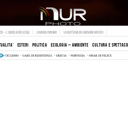
O – L’AQUILA RIFLESSA
LAVORA CON NOI
LA BOTTEGA DEI GIOVANI ARTISTI
TUALITA’
ESTERI
POLITICA
ECOLOGIA – AMBIENTE
CULTURA E SPETTAC
CICLISMO
GARE DI RESISTENZA
GRECIA
NORVEGIA
OMAR DI FELICE