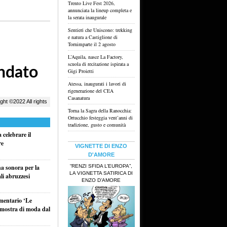
Trento Live Fest 2026,
annunciata la lineup completa e
la serata inaugurale
Sentieri che Uniscono: trekking
e natura a Castiglione di
Tornimparte il 2 agosto
L’Aquila, nasce La Factory,
scuola di recitazione ispirata a
Gigi Proietti
Atessa, inaugurati i lavori di
rigenerazione del CEA
Casanatura
Torna la Sagra della Ranocchia:
Ortucchio festeggia vent’anni di
tradizione, gusto e comunità
celebrare il
re
VIGNETTE DI ENZO
D'AMORE
“RENZI SFIDA L’EUROPA”,
na sonora per la
LA VIGNETTA SATIRICA DI
li abruzzesi
ENZO D’AMORE
umentario ‘Le
a mostra di moda dal