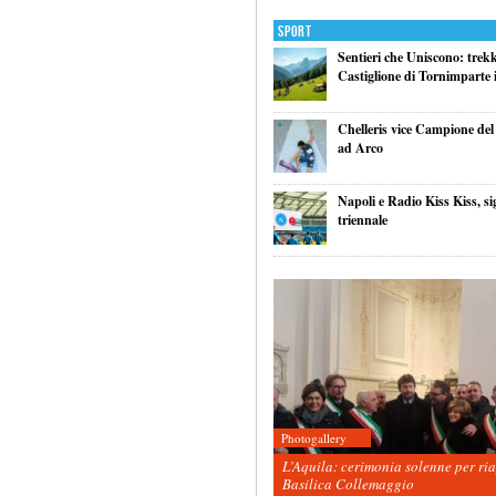
Sport
Sentieri che Uniscono: trek
Castiglione di Tornimparte i
Chelleris vice Campione d
ad Arco
Napoli e Radio Kiss Kiss, si
triennale
Photogallery
L’Aquila: cerimonia solenne per ri
Basilica Collemaggio