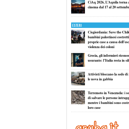
CiAq 2026, L’Aquila torna a 
cinema dal 17 al 20 settemb
Esteri
Cisgiordania: Save the Child
bambini palestinesi costretti 
proprie case a causa dell’esc
violenza dei coloni
Grecia, gli infermieri ricono
usurante: l’Italia resta in si
Attivisti bloccano la sede di
le uova in gabbia
Terremoto in Venezuela: i so
di salvare le persone intrapp
mentre i bambini sono costret
loro case