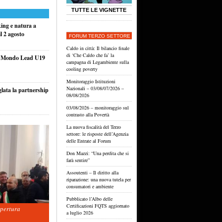
TUTTE LE VIGNETTE
king e natura a
l 2 agosto
FORUM TERZO SETTORE
Caldo in città: Il bilancio finale
di ‘Che Caldo che fa’ la
el Mondo Lead U19
campagna di Legambiente sulla
cooling poverty
Monitoraggio Istituzioni
Nazionali – 03/08/07/2026 –
glata la partnership
08/08/2026
03/08/2026 – monitoraggio sul
contrasto alla Povertà
La nuova fiscalità del Terzo
settore: le risposte dell’Agenzia
delle Entrate al Forum
Don Mazzi: “Una perdita che si
farà sentire”
Assoutenti – Il diritto alla
riparazione: una nuova tutela per
consumatori e ambiente
Pubblicato l’Albo delle
Certificazioni FQTS aggiornato
apertura
a luglio 2026