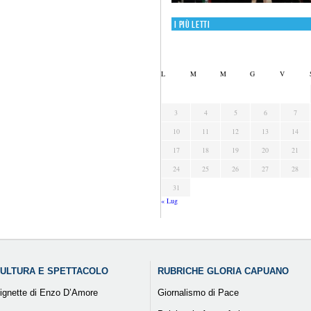
I più letti
L
M
M
G
V
3
4
5
6
7
10
11
12
13
14
17
18
19
20
21
24
25
26
27
28
31
« Lug
ULTURA E SPETTACOLO
RUBRICHE GLORIA CAPUANO
ignette di Enzo D’Amore
Giornalismo di Pace